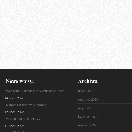
Nowe wpisy:
Archiwa
Wynajem i Zarządzanie Nieruchomościami
lipiec 2026
14 lipca, 2026
czerwiec 2026
Kariera i Biznes w E-sporcie
maj 2026
12 lipca, 2026
kwiecień 2026
Wolontariat pracowniczy
marzec 2026
11 lipca, 2026