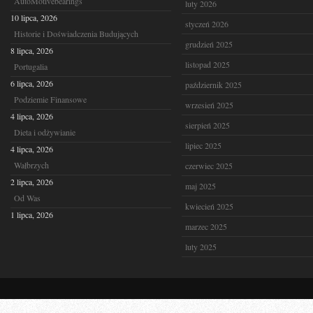
AutoMotivebearings
luty 2026
10 lipca, 2026
styczeń 2026
Historie i Doświadczenia Budujących
grudzień 2025
8 lipca, 2026
listopad 2025
Portugalia
6 lipca, 2026
październik 2025
Podziemie Finansowe
wrzesień 2025
4 lipca, 2026
sierpień 2025
Dieta i odżywianie
lipiec 2025
4 lipca, 2026
Wałbrzych
czerwiec 2025
2 lipca, 2026
maj 2025
Od Was
kwiecień 2025
1 lipca, 2026
marzec 2025
luty 2025