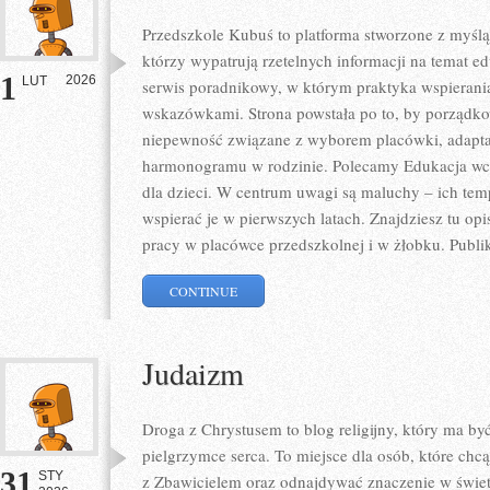
Przedszkole Kubuś to platforma stworzone z myślą
którzy wypatrują rzetelnych informacji na temat e
1
2026
LUT
serwis poradnikowy, w którym praktyka wspierania
wskazówkami. Strona powstała po to, by porządko
niepewność związane z wyborem placówki, adaptac
harmonogramu w rodzinie. Polecamy Edukacja wcz
dla dzieci. W centrum uwagi są maluchy – ich tem
wspierać je w pierwszych latach. Znajdziesz tu o
pracy w placówce przedszkolnej i w żłobku. Publi
CONTINUE
Judaizm
Droga z Chrystusem to blog religijny, który ma b
pielgrzymce serca. To miejsce dla osób, które chcą
31
STY
z Zbawicielem oraz odnajdywać znaczenie w świet