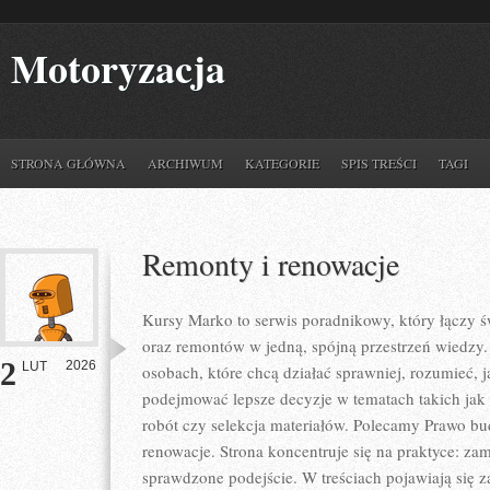
Motoryzacja
STRONA GŁÓWNA
ARCHIWUM
KATEGORIE
SPIS TREŚCI
TAGI
Remonty i renowacje
Kursy Marko to serwis poradnikowy, który łączy 
oraz remontów w jedną, spójną przestrzeń wiedzy.
2
2026
LUT
osobach, które chcą działać sprawniej, rozumieć, 
podejmować lepsze decyzje w tematach takich jak
robót czy selekcja materiałów. Polecamy Prawo bu
renowacje. Strona koncentruje się na praktyce: zam
sprawdzone podejście. W treściach pojawiają się 