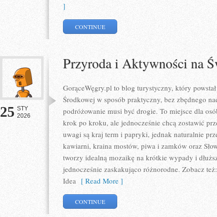
]
CONTINUE
Przyroda i Aktywności na 
GorąceWęgry.pl to blog turystyczny, który powsta
Środkowej w sposób praktyczny, bez zbędnego nad
25
STY
podróżowanie musi być drogie. To miejsce dla osó
2026
krok po kroku, ale jednocześnie chcą zostawić pr
uwagi są kraj term i papryki, jednak naturalnie prze
kawiarni, kraina mostów, piwa i zamków oraz Słowa
tworzy idealną mozaikę na krótkie wypady i dłuższe
jednocześnie zaskakująco różnorodne. Zobacz też:
Idea
[ Read More ]
CONTINUE