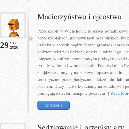
Macierzyństwo i ojcostwo
Przedszkole w Wielichowie to serwis poradnikowy
przedszkolakach, niemowlętach oraz bliskich, któ
29
STY
dziecka w sposób mądry. Strona gromadzi sprawd
2026
codzienności z dzieckiem, opieki, a także tego, j
miejsce, w którym teoria spotyka praktykę, dzięk
rytuały w domu i w przedszkolu. Przedszkola o Psy
znajdziesz pomysły na zabawy dopasowane do eta
sensoryczne, prace plastyczne, a także mini-labora
światem. Duży nacisk kładziemy na zaradność i pe
pomagają dziecku rosnąć w poczuciu
[ Read More
CONTINUE
Sędziowanie i przepisy gry