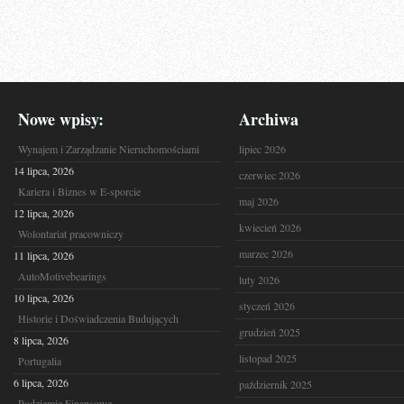
Nowe wpisy:
Archiwa
Wynajem i Zarządzanie Nieruchomościami
lipiec 2026
14 lipca, 2026
czerwiec 2026
Kariera i Biznes w E-sporcie
maj 2026
12 lipca, 2026
kwiecień 2026
Wolontariat pracowniczy
marzec 2026
11 lipca, 2026
AutoMotivebearings
luty 2026
10 lipca, 2026
styczeń 2026
Historie i Doświadczenia Budujących
grudzień 2025
8 lipca, 2026
listopad 2025
Portugalia
6 lipca, 2026
październik 2025
Podziemie Finansowe