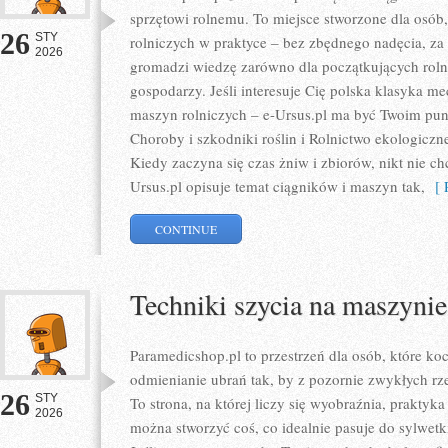
sprzętowi rolnemu. To miejsce stworzone dla osób
26
STY
rolniczych w praktyce – bez zbędnego nadęcia, za 
2026
gromadzi wiedzę zarówno dla początkujących roln
gospodarzy. Jeśli interesuje Cię polska klasyka mec
maszyn rolniczych – e-Ursus.pl ma być Twoim pu
Choroby i szkodniki roślin i Rolnictwo ekologiczne
Kiedy zaczyna się czas żniw i zbiorów, nikt nie ch
Ursus.pl opisuje temat ciągników i maszyn tak,
[ R
CONTINUE
Techniki szycia na maszynie
Paramedicshop.pl to przestrzeń dla osób, które ko
odmienianie ubrań tak, by z pozornie zwykłych rze
26
STY
To strona, na której liczy się wyobraźnia, praktyka
2026
można stworzyć coś, co idealnie pasuje do sylwetki