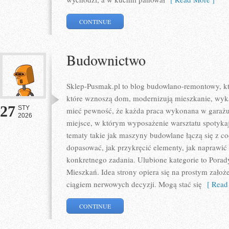
CONTINUE
Budownictwo
Sklep-Pusmak.pl to blog budowlano-remontowy, kt
które wznoszą dom, modernizują mieszkanie, wyka
27
STY
mieć pewność, że każda praca wykonana w garażu 
2026
miejsce, w którym wyposażenie warsztatu spotykaj
tematy takie jak maszyny budowlane łączą się z c
dopasować, jak przykręcić elementy, jak naprawić 
konkretnego zadania. Ulubione kategorie to Por
Mieszkań. Idea strony opiera się na prostym zało
ciągiem nerwowych decyzji. Mogą stać się
[ Read 
CONTINUE