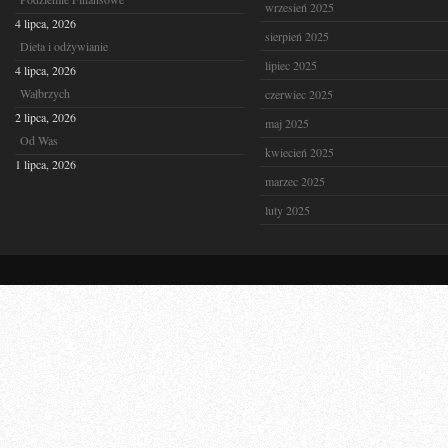
wrzesień 2025
4 lipca, 2026
sierpień 2025
Dieta i odżywianie
lipiec 2025
4 lipca, 2026
Wałbrzych
czerwiec 2025
2 lipca, 2026
maj 2025
Od Was
kwiecień 2025
1 lipca, 2026
marzec 2025
luty 2025