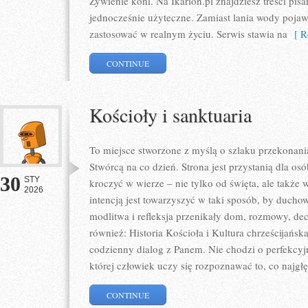
Żywienie koni. Na Ikarion.pl znajdziesz treści pis
jednocześnie użyteczne. Zamiast lania wody pojawi
zastosować w realnym życiu. Serwis stawia na
[ Re
CONTINUE
Kościoły i sanktuaria
To miejsce stworzone z myślą o szlaku przekonani
Stwórcą na co dzień. Strona jest przystanią dla os
30
STY
kroczyć w wierze – nie tylko od święta, ale także w
2026
intencją jest towarzyszyć w taki sposób, by duchow
modlitwa i refleksja przenikały dom, rozmowy, dec
również: Historia Kościoła i Kultura chrześcijańsk
codzienny dialog z Panem. Nie chodzi o perfekcyjn
której człowiek uczy się rozpoznawać to, co najgłę
CONTINUE