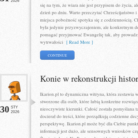
2026
się na tym, że wiara nie jest przypisem do życia, 
dzień po dniu. Warto przeczytać Chrześcijaństwo i
miejsca pobożność spotyka się z codziennością. 
była jedynie przyzwyczajeniem, ale konkretnym d
pomagać przyjmować Ewangelię tak, aby prowadzi
wytrwałości
[ Read More ]
CONTINUE
Konie w rekonstrukcji histo
Ikarion.pl to dynamiczna witryna, która zestawia 
stworzone dla osób, które lubią konkretne rozwiąz
30
STY
nieoczywiste kierunki. Całość została pomyślana 
2026
docierał do treści, które porządkują codzienne decy
perspektywę. Ikarion.pl może być dla Ciebie punk
informacji jest dużo, ale sensownych wniosków czę