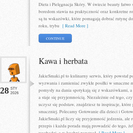
Dieta i Pielęgnacja Skóry. W świecie beauty łatwo 
boredom stawia na praktyczność oraz konkretne ro
są tu wskazówki, które pomagają dobrać rutynę do
roku, trybu
[ Read More ]
CONTINUE
Kawa i herbata
JakieSmaki.pl to kulinarny serwis, który powstał
wyzwania i zamieniać zwykłe posiłki w smaczne m
28
STY
pomysły na dania spotykają się z wskazówkami, a
2026
a staje się przyjemnością. Niezależnie od tego, czy
uczysz się podstaw, znajdziesz tu inspiracje, które
smaczniej. Polecamy Gotowanie dla dzieci i Gotow
JakieSmaki.pl liczy się przyjemność jedzenia, ale 
przepis i każda porada mają prowadzić do tego, żeb
wychodzi, a w kuchni panował
[ Read More ]