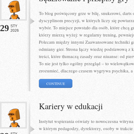
To blog poświęcony grze w bilę, snukerowi, darts 
dyscyplinom precyzji, w których liczy się powtarz
29
STY
wybór. To miejsce powstało dla osób, które chcą gra
2026
którzy mierzą wyżej: w regularny trening, pewniejs
Polecam między innymi Zaawansowane techniki gry
odmiany gier. Strona łączy wiedzę podstawową z 
treści, które tłumaczą zasady oraz niuanse: od pi
To nie jest tylko ogólny przegląd – to wielowątk
zrozumieć, dlaczego czasem wygrywa psychika, a
CONTINUE
Kariery w edukacji
Instytut wspierania oświaty to nowoczesna witryn
w którym pedagodzy, dyrektorzy, osoby w trakcie 