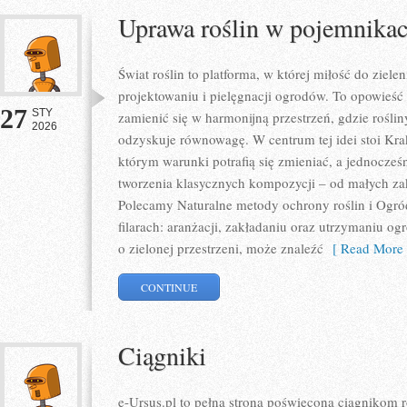
Uprawa roślin w pojemnika
Świat roślin to platforma, w której miłość do ziele
projektowaniu i pielęgnacji ogrodów. To opowieść
27
STY
zamienić się w harmonijną przestrzeń, gdzie rośliny
2026
odzyskuje równowagę. W centrum tej idei stoi Krak
którym warunki potrafią się zmieniać, a jednocze
tworzenia klasycznych kompozycji – od małych zak
Polecamy Naturalne metody ochrony roślin i Ogród.
filarach: aranżacji, zakładaniu oraz utrzymaniu o
o zielonej przestrzeni, może znaleźć
[ Read More 
CONTINUE
Ciągniki
e-Ursus.pl to pełna strona poświęcona ciągnikom 