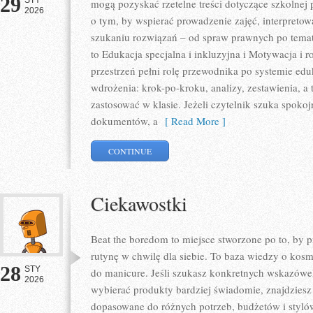
29
STY
mogą pozyskać rzetelne treści dotyczące szkolnej 
2026
o tym, by wspierać prowadzenie zajęć, interpret
szukaniu rozwiązań – od spraw prawnych po tema
to Edukacja specjalna i inkluzyjna i Motywacja i 
przestrzeń pełni rolę przewodnika po systemie edu
wdrożenia: krok-po-kroku, analizy, zestawienia, a 
zastosować w klasie. Jeżeli czytelnik szuka spoko
dokumentów, a
[ Read More ]
CONTINUE
Ciekawostki
Beat the boredom to miejsce stworzone po to, by 
rutynę w chwilę dla siebie. To baza wiedzy o kos
28
STY
do manicure. Jeśli szukasz konkretnych wskazówek
2026
wybierać produkty bardziej świadomie, znajdziesz t
dopasowane do różnych potrzeb, budżetów i styló