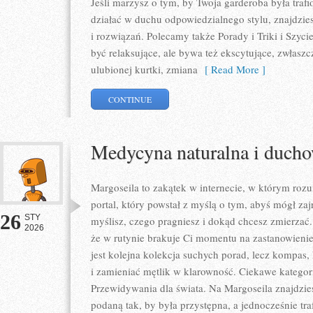
Jeśli marzysz o tym, by Twoja garderoba była traf
działać w duchu odpowiedzialnego stylu, znajdzie
i rozwiązań. Polecamy także Porady i Triki i Szyc
być relaksujące, ale bywa też ekscytujące, zwłasz
ulubionej kurtki, zmiana
[ Read More ]
CONTINUE
Medycyna naturalna i ducho
Margoseila to zakątek w internecie, w którym roz
portal, który powstał z myślą o tym, abyś mógł zaj
26
STY
myślisz, czego pragniesz i dokąd chcesz zmierzać.
2026
że w rutynie brakuje Ci momentu na zastanowienie,
jest kolejna kolekcja suchych porad, lecz kompas
i zamieniać mętlik w klarowność. Ciekawe kategorie
Przewidywania dla świata. Na Margoseila znajdzie
podaną tak, by była przystępna, a jednocześnie tra