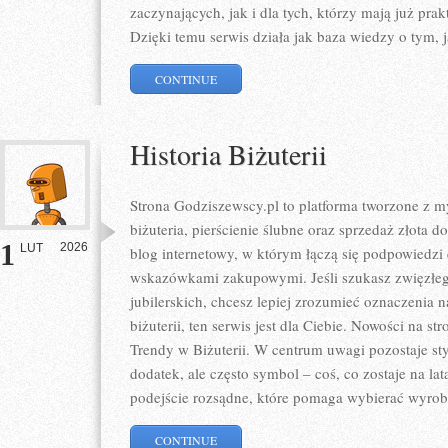
zaczynających, jak i dla tych, którzy mają już prak
Dzięki temu serwis działa jak baza wiedzy o tym, 
CONTINUE
Historia Biżuterii
Strona Godziszewscy.pl to platforma tworzone z my
biżuteria, pierścienie ślubne oraz sprzedaż złota 
1
2026
LUT
blog internetowy, w którym łączą się podpowiedzi
wskazówkami zakupowymi. Jeśli szukasz zwięzłe
jubilerskich, chcesz lepiej zrozumieć oznaczenia
biżuterii, ten serwis jest dla Ciebie. Nowości na st
Trendy w Biżuterii. W centrum uwagi pozostaje styl
dodatek, ale często symbol – coś, co zostaje na lat
podejście rozsądne, które pomaga wybierać wyrob
CONTINUE