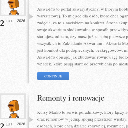
Akwa-Pro to portal akwarystyczny, w którym hobb
warsztatowej. To miejsce dla osób, które chcą og
2
2026
LUT
zadęcia, za to z naciskiem na konkret. Strona sku
swoje akwarium słodkowodne w sposób przewidywa
startujesz od zera, czy masz już za sobą pierwsze 
wszystkich to Zakładanie Akwarium i Akwaria Mor
jest komfort dla podopiecznych, bezkręgowców, m
Akwa-Pro opisuje, jak zbudować równowagę biolog
wpadek, które psują start: od przerybienia po niest
CONTINUE
Remonty i renowacje
Kursy Marko to serwis poradnikowy, który łączy 
oraz remontów w jedną, spójną przestrzeń wiedzy.
2
2026
LUT
osobach, które chcą działać sprawniej, rozumieć, 