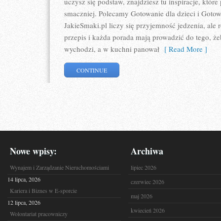
uczysz się podstaw, znajdziesz tu inspiracje, które
smaczniej. Polecamy Gotowanie dla dzieci i Gotow
JakieSmaki.pl liczy się przyjemność jedzenia, ale 
przepis i każda porada mają prowadzić do tego, żeb
wychodzi, a w kuchni panował
[ Read More ]
CONTINUE
Nowe wpisy:
Archiwa
Wynajem i Zarządzanie Nieruchomościami
lipiec 2026
14 lipca, 2026
czerwiec 2026
Kariera i Biznes w E-sporcie
maj 2026
12 lipca, 2026
kwiecień 2026
Wolontariat pracowniczy