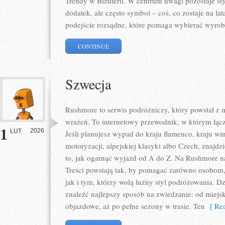
Trendy w Biżuterii. W centrum uwagi pozostaje styl
dodatek, ale często symbol – coś, co zostaje na lat
podejście rozsądne, które pomaga wybierać wyrob
CONTINUE
Szwecja
Rushmore to serwis podróżniczy, który powstał z
wrażeń. To internetowy przewodnik, w którym łącz
1
2026
LUT
Jeśli planujesz wypad do kraju flamenco, kraju win
motoryzacji, alpejskiej klasyki albo Czech, znajdz
to, jak ogarnąć wyjazd od A do Z. Na Rushmore na
Treści powstają tak, by pomagać zarówno osobom,
jak i tym, którzy wolą luźny styl podróżowania. D
znaleźć najlepszy sposób na zwiedzanie: od miejs
objazdowe, aż po pełne sezony w trasie. Ten
[ Rea