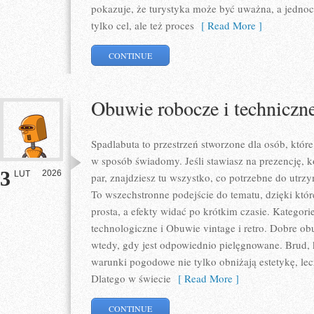
pokazuje, że turystyka może być uważna, a jednocz
tylko cel, ale też proces
[ Read More ]
CONTINUE
Obuwie robocze i techniczn
Spadlabuta to przestrzeń stworzone dla osób, któr
w sposób świadomy. Jeśli stawiasz na prezencję, 
3
2026
LUT
par, znajdziesz tu wszystko, co potrzebne do utrz
To wszechstronne podejście do tematu, dzięki któr
prosta, a efekty widać po krótkim czasie. Kategori
technologiczne i Obuwie vintage i retro. Dobre obuw
wtedy, gdy jest odpowiednio pielęgnowane. Brud, 
warunki pogodowe nie tylko obniżają estetykę, lec
Dlatego w świecie
[ Read More ]
CONTINUE