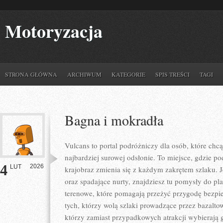
Motoryzacja
STRONA GŁÓWNA
ARCHIWUM
KATEGORIE
SPIS TREŚCI
TAGI
Bagna i mokradła
Vulcans to portal podróżniczy dla osób, które chc
najbardziej surowej odsłonie. To miejsce, gdzie pod
4
2026
LUT
krajobraz zmienia się z każdym zakrętem szlaku. J
oraz spadające nurty, znajdziesz tu pomysły do pl
terenowe, które pomagają przeżyć przygodę bezpie
tych, którzy wolą szlaki prowadzące przez bazalto
którzy zamiast przypadkowych atrakcji wybierają