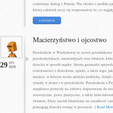
codzienny dialog z Panem. Nie chodzi o perfekcyjn
której człowiek uczy się rozpoznawać to, co najgłę
CONTINUE
Macierzyństwo i ojcostwo
Przedszkole w Wielichowie to serwis poradnikowy
przedszkolakach, niemowlętach oraz bliskich, któ
29
STY
dziecka w sposób mądry. Strona gromadzi sprawd
2026
codzienności z dzieckiem, opieki, a także tego, j
miejsce, w którym teoria spotyka praktykę, dzięk
rytuały w domu i w przedszkolu. Przedszkola o Psy
znajdziesz pomysły na zabawy dopasowane do eta
sensoryczne, prace plastyczne, a także mini-labora
światem. Duży nacisk kładziemy na zaradność i pe
pomagają dziecku rosnąć w poczuciu
[ Read More