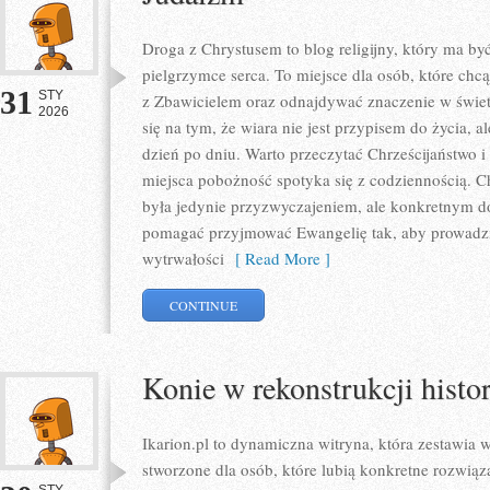
Droga z Chrystusem to blog religijny, który ma b
pielgrzymce serca. To miejsce dla osób, które chcą
31
STY
z Zbawicielem oraz odnajdywać znaczenie w świet
2026
się na tym, że wiara nie jest przypisem do życia, 
dzień po dniu. Warto przeczytać Chrześcijaństwo i
miejsca pobożność spotyka się z codziennością. 
była jedynie przyzwyczajeniem, ale konkretnym d
pomagać przyjmować Ewangelię tak, aby prowadzi
wytrwałości
[ Read More ]
CONTINUE
Konie w rekonstrukcji histo
Ikarion.pl to dynamiczna witryna, która zestawia 
stworzone dla osób, które lubią konkretne rozwiąz