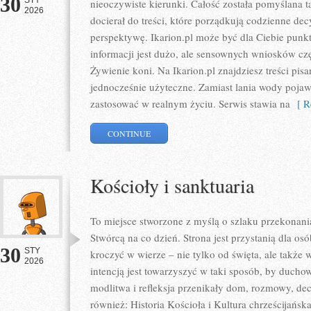
30
STY
nieoczywiste kierunki. Całość została pomyślana 
2026
docierał do treści, które porządkują codzienne decy
perspektywę. Ikarion.pl może być dla Ciebie punk
informacji jest dużo, ale sensownych wniosków czę
Żywienie koni. Na Ikarion.pl znajdziesz treści pis
jednocześnie użyteczne. Zamiast lania wody pojawi
zastosować w realnym życiu. Serwis stawia na
[ Re
CONTINUE
Kościoły i sanktuaria
To miejsce stworzone z myślą o szlaku przekonani
Stwórcą na co dzień. Strona jest przystanią dla os
30
STY
kroczyć w wierze – nie tylko od święta, ale także w
2026
intencją jest towarzyszyć w taki sposób, by duchow
modlitwa i refleksja przenikały dom, rozmowy, dec
również: Historia Kościoła i Kultura chrześcijańsk