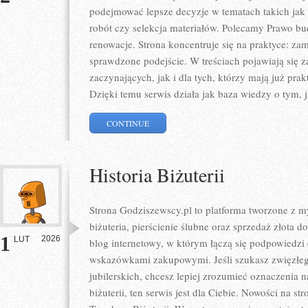
podejmować lepsze decyzje w tematach takich jak
robót czy selekcja materiałów. Polecamy Prawo bu
renowacje. Strona koncentruje się na praktyce: zam
sprawdzone podejście. W treściach pojawiają się 
zaczynających, jak i dla tych, którzy mają już prak
Dzięki temu serwis działa jak baza wiedzy o tym, 
CONTINUE
Historia Biżuterii
Strona Godziszewscy.pl to platforma tworzone z my
biżuteria, pierścienie ślubne oraz sprzedaż złota 
1
2026
LUT
blog internetowy, w którym łączą się podpowiedzi
wskazówkami zakupowymi. Jeśli szukasz zwięzłe
jubilerskich, chcesz lepiej zrozumieć oznaczenia
biżuterii, ten serwis jest dla Ciebie. Nowości na st