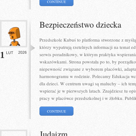
CONTINUE
Bezpieczeństwo dziecka
Przedszkole Kubuś to platforma stworzone z myślą
którzy wypatrują rzetelnych informacji na temat e
1
2026
LUT
serwis poradnikowy, w którym praktyka wspierania
wskazówkami. Strona powstała po to, by porządko
niepewność związane z wyborem placówki, adaptac
harmonogramu w rodzinie. Polecamy Edukacja wcz
dla dzieci. W centrum uwagi są maluchy – ich tem
wspierać je w pierwszych latach. Znajdziesz tu o
pracy w placówce przedszkolnej i w żłobku. Publi
CONTINUE
Judaizm