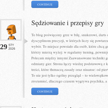
CONTINUE
Sędziowanie i przepisy gry
To blog poświęcony grze w bilę, snukerowi, darts 
dyscyplinom precyzji, w których liczy się powtarz
29
STY
wybór. To miejsce powstało dla osób, które chcą gra
2026
którzy mierzą wyżej: w regularny trening, pewniejs
Polecam między innymi Zaawansowane techniki gry
odmiany gier. Strona łączy wiedzę podstawową z 
treści, które tłumaczą zasady oraz niuanse: od pi
To nie jest tylko ogólny przegląd – to wielowątk
zrozumieć, dlaczego czasem wygrywa psychika, a
CONTINUE