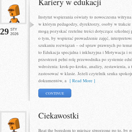
Kariery w edukacji
Instytut wspierania oświaty to nowoczesna witryn
w którym pedagodzy, dyrektorzy, osoby w trakcie 
29
STY
mogą pozyskać rzetelne treści dotyczące szkolnej 
2026
o tym, by wspierać prowadzenie zajęć, interpret
szukaniu rozwiązań – od spraw prawnych po tema
to Edukacja specjalna i inkluzyjna i Motywacja i 
przestrzeń pełni rolę przewodnika po systemie edu
wdrożenia: krok-po-kroku, analizy, zestawienia, a 
zastosować w klasie. Jeżeli czytelnik szuka spoko
dokumentów, a
[ Read More ]
CONTINUE
Ciekawostki
Beat the boredom to miejsce stworzone po to, by 