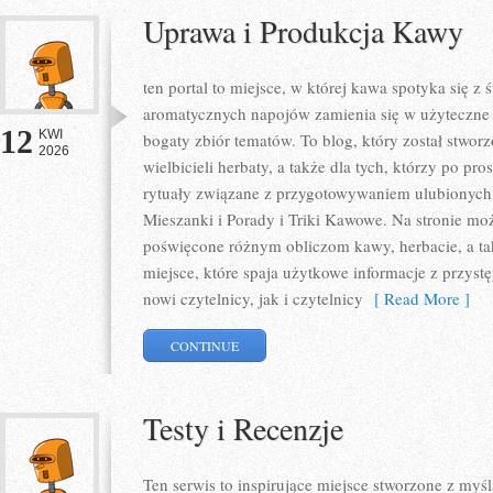
Uprawa i Produkcja Kawy
ten portal to miejsce, w której kawa spotyka się z
aromatycznych napojów zamienia się w użyteczne w
12
KWI
bogaty zbiór tematów. To blog, który został stwor
2026
wielbicieli herbaty, a także dla tych, którzy po pr
rytuały związane z przygotowywaniem ulubionych
Mieszanki i Porady i Triki Kawowe. Na stronie m
poświęcone różnym obliczom kawy, herbacie, a takż
miejsce, które spaja użytkowe informacje z przys
nowi czytelnicy, jak i czytelnicy
[ Read More ]
CONTINUE
Testy i Recenzje
Ten serwis to inspirujące miejsce stworzone z my