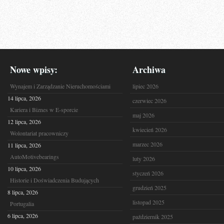
Nowe wpisy:
Archiwa
Wynajem i Zarządzanie Nieruchomościami
lipiec 2026
14 lipca, 2026
czerwiec 2026
Kariera i Biznes w E-sporcie
maj 2026
12 lipca, 2026
kwiecień 2026
Wolontariat pracowniczy
marzec 2026
11 lipca, 2026
AutoMotivebearings
luty 2026
10 lipca, 2026
styczeń 2026
Historie i Doświadczenia Budujących
grudzień 2025
8 lipca, 2026
listopad 2025
Portugalia
6 lipca, 2026
październik 2025