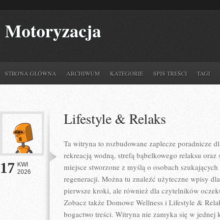
Motoryzacja
STRONA GŁÓWNA
ARCHIWUM
KATEGORIE
SPIS TREŚCI
TAGI
Lifestyle & Relaks
Ta witryna to rozbudowane zaplecze poradnicze dla
rekreacją wodną, strefą bąbelkowego relaksu oraz
17
KWI
miejsce stworzone z myślą o osobach szukających 
2026
regeneracji. Można tu znaleźć użyteczne wpisy d
pierwsze kroki, ale również dla czytelników oczek
Zobacz także Domowe Wellness i Lifestyle & Relak
bogactwo treści. Witryna nie zamyka się w jednej 