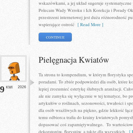
wskazówkami, a jej układ sugeruje systematyczne
Polecam Wady Wzroku i Ich Korekcja i Porady Okul
przestrzeni internetowej jest duża różnorodność p
wspierające ostrość
[ Read More ]
CONTINUE
Pielęgnacja Kwiatów
Ta strona to kompendium, w którym florystyka spo
poradami. To zbiór podpowiedzi dla osób, które ko
9
2026
KWI
lepiej zrozumieć estetykę ślubnych aranżacji. Cało
ale nie zamyka się wyłącznie w tej tematyce, bo p
artykułów o roślinach, sezonowości, trwałości i 
dla osób wrażliwych na piękno, gdzie lekkość łącz
temu odbiorca trafia do krainy kwiatowych pomys
dopasować coś zapamiętywalnego. To wartościowy 
dekoratorów, florystów, a także dla wszystkich,
[ R