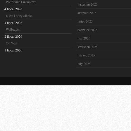
Podziemie Finansowe
wrzesień 2025
4 lipca, 2026
sierpień 2025
Dieta i odżywianie
lipiec 2025
4 lipca, 2026
Wałbrzych
czerwiec 2025
2 lipca, 2026
maj 2025
Od Was
kwiecień 2025
1 lipca, 2026
marzec 2025
luty 2025