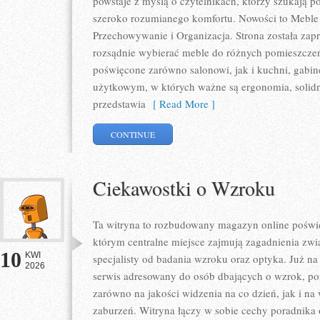
powstaje z myślą o czytelnikach, którzy szukają p
szeroko rozumianego komfortu. Nowości to Meble 
Przechowywanie i Organizacja. Strona została zapr
rozsądnie wybierać meble do różnych pomieszczeń
poświęcone zarówno salonowi, jak i kuchni, gabin
użytkowym, w których ważne są ergonomia, solidno
przedstawia
[ Read More ]
CONTINUE
Ciekawostki o Wzroku
Ta witryna to rozbudowany magazyn online poświę
którym centralne miejsce zajmują zagadnienia zwią
10
KWI
specjalisty od badania wzroku oraz optyka. Już na 
2026
serwis adresowany do osób dbających o wzrok, pon
zarówno na jakości widzenia na co dzień, jak i 
zaburzeń. Witryna łączy w sobie cechy poradnika 