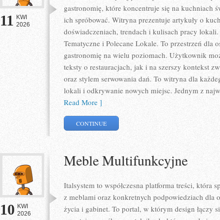
gastronomię, które koncentruje się na kuchniach ś
11
KWI
ich spróbować. Witryna prezentuje artykuły o kuch
2026
doświadczeniach, trendach i kulisach pracy lokali
Tematyczne i Polecane Lokale. To przestrzeń dla 
gastronomię na wielu poziomach. Użytkownik może
teksty o restauracjach, jak i na szerszy kontekst 
oraz stylem serwowania dań. To witryna dla każdeg
lokali i odkrywanie nowych miejsc. Jednym z najwa
Read More ]
CONTINUE
Meble Multifunkcyjne
Italsystem to współczesna platforma treści, która s
z meblami oraz konkretnych podpowiedziach dla o
10
KWI
życia i gabinet. To portal, w którym design łączy s
2026