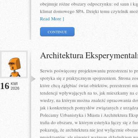
obejmuje różne obszary odpoczynku: od saun i kąp
klimat domowego SPA. Dzięki temu czytelnik może
Read More ]
CONTINUE
Architektura Eksperymental
Serwis poświęcony projektowaniu przestrzeni to p
spotyka się z praktycznym spojrzeniem. Strona zos
16
KWI
które chcą zgłębiać świat obiektów, przestrzeni m
2026
tendencji wpływających na to, jak mieszkamy na co
wiedzy, na którym można znaleźć opracowania dot
jak i konkretnych pomysłów związanych z urządza
Polecamy Urbanistyka i Miasta i Architektura Eksp
trafia do obszaru, w którym estetyka łączy się z f
pokazują, że architektura nie jest wyłącznie obs
projektantów, ale również ważnym składnikiem ws