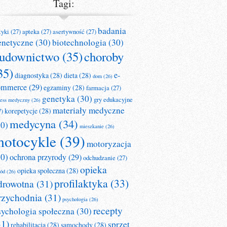
Tagi:
badania
tyki
(27)
apteka
(27)
asertywność
(27)
enetyczne
(30)
biotechnologia
(30)
udownictwo
(35)
choroby
35)
e-
diagnostyka
(28)
dieta
(28)
dom
(26)
ommerce
(29)
egzaminy
(28)
farmacja
(27)
genetyka
(30)
gry edukacyjne
ness medyczny
(26)
materiały medyczne
korepetycje
(28)
7)
medycyna
(34)
30)
mieszkanie
(26)
otocykle
(39)
motoryzacja
30)
ochrona przyrody
(29)
odchudzanie
(27)
opieka
opieka społeczna
(28)
ród
(26)
profilaktyka
(33)
drowotna
(31)
rzychodnia
(31)
psychologia
(26)
recepty
sychologia społeczna
(30)
31)
sprzęt
rehabilitacja
(28)
samochody
(28)