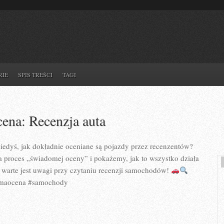
RIE
SPIS TREŚCI
TAGI
ena: Recenzja auta
kiedyś, jak dokładnie oceniane są pojazdy przez recenzentów?
a proces „świadomej oceny” i pokażemy, jak to wszystko działa
 warte jest uwagi przy czytaniu recenzji samochodów!
omaocena #samochody