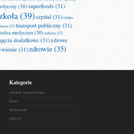
superfoods
(31)
edyczny
(30)
zkoła
(39)
szpital
(31)
sztuka
transport publiczny
(31)
frowa
(27)
iedza medyczna
(30)
zabawa
(27)
ajęcia dodatkowe
(31)
zdrowe
zdrowie
(35)
ywienie
(31)
Kategorie
Artykuły Sponsorowane
Biznes
Motoryzacja
Zdrowie