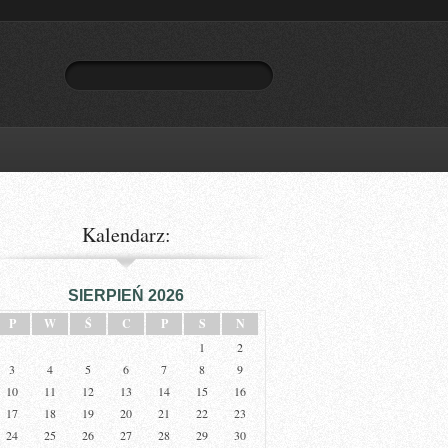
Kalendarz:
SIERPIEŃ 2026
P
W
Ś
C
P
S
N
1
2
3
4
5
6
7
8
9
10
11
12
13
14
15
16
17
18
19
20
21
22
23
24
25
26
27
28
29
30