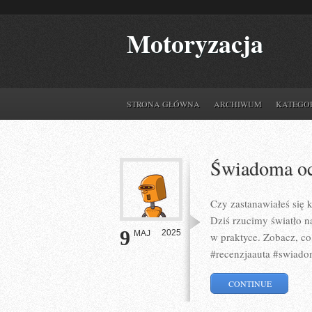
Motoryzacja
STRONA GŁÓWNA
ARCHIWUM
KATEGO
Świadoma oc
Czy zastanawiałeś się 
Dziś rzucimy światło n
9
2025
MAJ
w praktyce. Zobacz, co
#recenzjaauta #swiad
CONTINUE