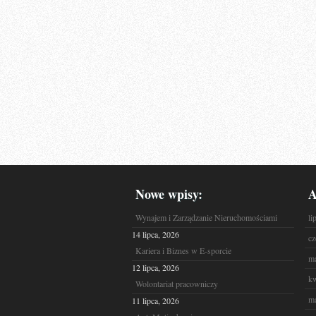
Nowe wpisy:
A
Wynajem i Zarządzanie Nieruchomościami
li
14 lipca, 2026
cz
Kariera i Biznes w E-sporcie
ma
12 lipca, 2026
kw
Wolontariat pracowniczy
ma
11 lipca, 2026