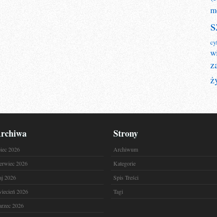
m
s
cy
w
z
ż
rchiwa
Strony
piec 2026
Archiwum
erwiec 2026
Kategorie
j 2026
Spis Treści
iecień 2026
Tagi
rzec 2026