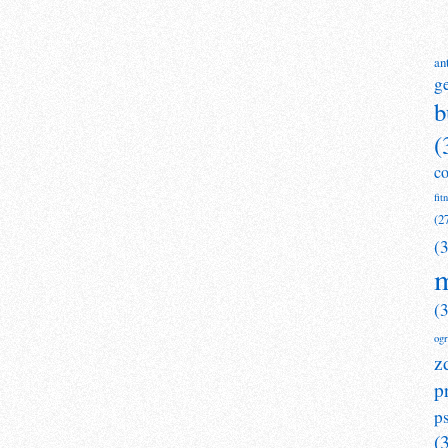
an
g
b
(
c
fit
(2
(
m
(
og
z
p
p
(