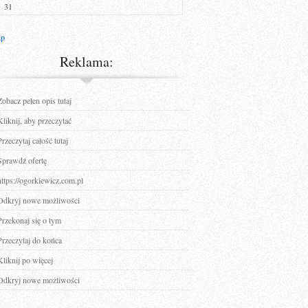
31
ip
Reklama:
Zobacz pełen opis tutaj
Kliknij, aby przeczytać
Przeczytaj całość tutaj
Sprawdź ofertę
https://ogorkiewicz.com.pl
Odkryj nowe możliwości
Przekonaj się o tym
Przeczytaj do końca
Kliknij po więcej
Odkryj nowe możliwości