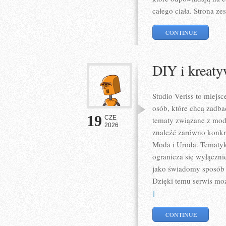
całego ciała. Strona z
CONTINUE
DIY i kreat
Studio Veriss to miejs
osób, które chcą zadba
19
CZE
tematy związane z mod
2026
znaleźć zarówno konkret
Moda i Uroda. Tematyka
ogranicza się wyłączni
jako świadomy sposób w
Dzięki temu serwis mo
]
CONTINUE