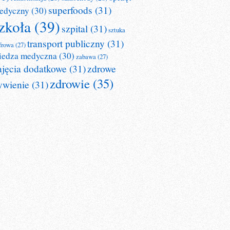
superfoods
(31)
edyczny
(30)
zkoła
(39)
szpital
(31)
sztuka
transport publiczny
(31)
frowa
(27)
iedza medyczna
(30)
zabawa
(27)
ajęcia dodatkowe
(31)
zdrowe
zdrowie
(35)
ywienie
(31)