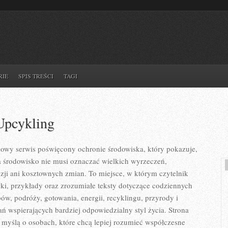
RIE
SPIS TREŚCI
TAGI
Upcykling
iowy serwis poświęcony ochronie środowiska, który pokazuje,
a środowisko nie musi oznaczać wielkich wyrzeczeń,
ji ani kosztownych zmian. To miejsce, w którym czytelnik
i, przykłady oraz zrozumiałe teksty dotyczące codziennych
, podróży, gotowania, energii, recyklingu, przyrody i
 wspierających bardziej odpowiedzialny styl życia. Strona
 myślą o osobach, które chcą lepiej rozumieć współczesne