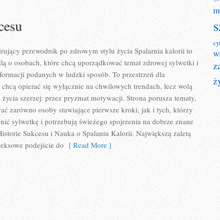
m
s
cesu
cy
pirujący przewodnik po zdrowym stylu życia Spalarnia kalorii to
w
lą o osobach, które chcą uporządkować temat zdrowej sylwetki i
z
formacji podanych w ludzki sposób. To przestrzeń dla
ż
e chcą opierać się wyłącznie na chwilowych trendach, lecz wolą
l życia szerzej: przez pryzmat motywacji. Strona porusza tematy,
ać zarówno osoby stawiające pierwsze kroki, jak i tych, którzy
ić sylwetkę i potrzebują świeżego spojrzenia na dobrze znane
istorie Sukcesu i Nauka o Spalaniu Kalorii. Największą zaletą
leksowe podejście do
[ Read More ]