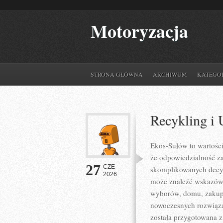
Motoryzacja
STRONA GŁÓWNA
ARCHIWUM
KATEGO
Recykling i 
Ekos-Sułów to wartośc
że odpowiedzialność z
27
CZE
skomplikowanych decyz
2026
może znaleźć wskazówk
wyborów, domu, zakupów
nowoczesnych rozwiązań
została przygotowana z