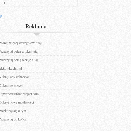
31
ip
Reklama:
Poznaj więcej szczegółów tutaj
Przeczytaj pełen artykuł tutaj
Przeczytaj pełną wersję tutaj
lekkowkuchni.pl
Kliknij, aby zobaczyć
Kliknij po więcej
http://therawfoodproject.com
Odkryj nowe możliwości
Przekonaj się o tym
Przeczytaj do końca