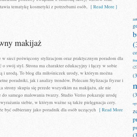
estawia tematykę kosmetyki z potrzebami osób,
[ Read More ]
an
g
b
ywny makijaż
(
c
ce w sieci poświęcony stylizacjom oraz praktycznym poradom dla
fit
ć o swój styl. Strona ma charakter edukacyjny i łączy w sobie
(2
ą i urodą. To blog dla miłośniczek urody, w którym można
(
ne poradniki, jak i analizy trendów. Polecam Stylizacja fryzur i
m
 strony skupia się przede wszystkim na makijażu, ale nie
(
e do samego malowania twarzy. Studio Veriss pokazuje urodę
yrażania siebie, w którym ważne są także pielęgnacja cery.
og
że być odbierany jako poradnik dla osób uczących
[ Read More
z
p
p
(