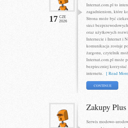
Internat.com.pl to int
zagadnieniom, które k
17
CZE
Strona może być ciekaw
2026
sieci bezprzewodowych
oraz użytkowych rozwią
Internecie i Internet 
komunikacja zostaje p
żargonu, czytelnik moż
Internat.com.pl może p
bezpieczniej korzystać
internetu.
[ Read More
CONTINUE
Zakupy Plus
Serwis modowo-urodowy