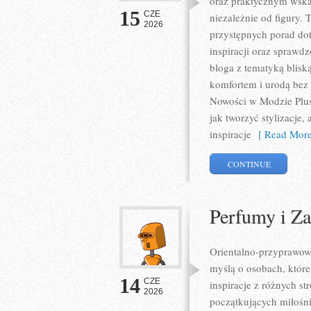
oraz praktycznym wska
15
CZE
niezależnie od figury. 
2026
przystępnych porad do
inspiracji oraz sprawd
bloga z tematyką blisk
komfortem i urodą bez
Nowości w Modzie Plus 
jak tworzyć stylizacje
inspiracje
[ Read More
CONTINUE
Perfumy i Z
Orientalno-przyprawowy 
myślą o osobach, które
14
CZE
inspiracje z różnych s
2026
początkujących miłośni