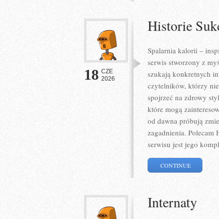
Historie Suk
Spalarnia kalorii – ins
serwis stworzony z myś
18
CZE
szukają konkretnych in
2026
czytelników, którzy ni
spojrzeć na zdrowy sty
które mogą zainteresow
od dawna próbują zmien
zagadnienia. Polecam H
serwisu jest jego komp
CONTINUE
Internaty