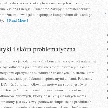
 ale jednocześnie szukają treści napisanych w przystępny
onie Zielona Energia i Świadome Zakupy. Charakter serwisu
« l
w można traktować jako inspirujące kompendium dla każdego,
 żyć
[ Read More ]
yki i skóra problematyczna
a informacyjno-ofertowa, która koncentruje się wokół naturalnej
że być odbierana jako praktyczne źródło informacji dla osób,
smetykami opartymi na składnikach roślinnych. To strona, która
zainteresowanie produktami inspirowanymi ziołami. Polecamy
i DIY – Zrób to sam. Głównym motywem strony jest świat
h. Bioarp24.pl może zainteresować zarówno klientów
 odbiorców hurtowych, którzy poszukują ciekawych marek
er strony jest użytkowy, ponieważ skupia się na produktach,
codzienne potrzeby związane z ochroną skóry, włosów oraz