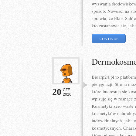
wyzwania środowiskowe,
sposób. Nowości na str
sprawia, że Ekos-Sułó
kto zastanawia się, jak
CONTINUE
Dermokosmet
Bioarp24.pl to platform
pielęgnacji. Strona mo
20
CZE
które interesują się ko
2026
wpisuje się w rosnące 
Kosmetyki zero waste 
kosmetyków naturalnyc
indywidualnych, jak i
kosmetycznych. Charakt
które odpowiadają na 