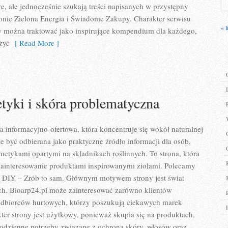
 ale jednocześnie szukają treści napisanych w przystępny
onie Zielona Energia i Świadome Zakupy. Charakter serwisu
« l
w można traktować jako inspirujące kompendium dla każdego,
 żyć
[ Read More ]
yki i skóra problematyczna
a informacyjno-ofertowa, która koncentruje się wokół naturalnej
że być odbierana jako praktyczne źródło informacji dla osób,
smetykami opartymi na składnikach roślinnych. To strona, która
zainteresowanie produktami inspirowanymi ziołami. Polecamy
i DIY – Zrób to sam. Głównym motywem strony jest świat
h. Bioarp24.pl może zainteresować zarówno klientów
 odbiorców hurtowych, którzy poszukują ciekawych marek
er strony jest użytkowy, ponieważ skupia się na produktach,
codzienne potrzeby związane z ochroną skóry, włosów oraz