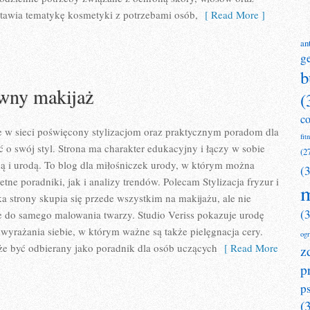
estawia tematykę kosmetyki z potrzebami osób,
[ Read More ]
an
g
b
ywny makijaż
(
c
ce w sieci poświęcony stylizacjom oraz praktycznym poradom dla
fit
ć o swój styl. Strona ma charakter edukacyjny i łączy w sobie
(2
ą i urodą. To blog dla miłośniczek urody, w którym można
(
ne poradniki, jak i analizy trendów. Polecam Stylizacja fryzur i
m
 strony skupia się przede wszystkim na makijażu, ale nie
(
e do samego malowania twarzy. Studio Veriss pokazuje urodę
yrażania siebie, w którym ważne są także pielęgnacja cery.
og
że być odbierany jako poradnik dla osób uczących
[ Read More
z
p
p
(