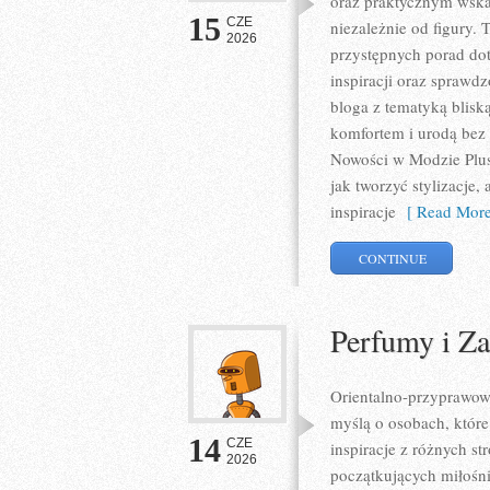
oraz praktycznym wska
15
CZE
niezależnie od figury. 
2026
przystępnych porad do
inspiracji oraz sprawd
bloga z tematyką blisk
komfortem i urodą bez
Nowości w Modzie Plus 
jak tworzyć stylizacje
inspiracje
[ Read More
CONTINUE
Perfumy i Z
Orientalno-przyprawowy 
myślą o osobach, które
14
CZE
inspiracje z różnych s
2026
początkujących miłośni