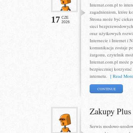
Internat.com.pl to int
zagadnieniom, które k
17
CZE
Strona może być ciekaw
2026
sieci bezprzewodowych
oraz użytkowych rozwią
Internecie i Internet 
komunikacja zostaje p
żargonu, czytelnik moż
Internat.com.pl może p
bezpieczniej korzystać
internetu.
[ Read More
CONTINUE
Zakupy Plus
Serwis modowo-urodowy