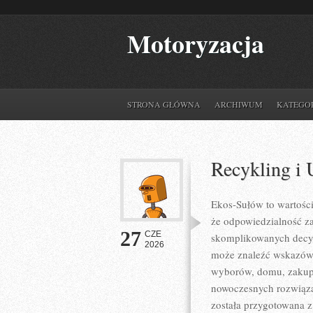
Motoryzacja
STRONA GŁÓWNA
ARCHIWUM
KATEGO
Recykling i 
Ekos-Sułów to wartośc
że odpowiedzialność z
27
CZE
skomplikowanych decyz
2026
może znaleźć wskazówk
wyborów, domu, zakupów
nowoczesnych rozwiązań
została przygotowana z