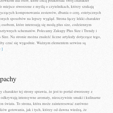
zówkom dla osób, które chcą podkreślać swój charakter
To miejsce stworzone z myślą o czytelnikach, którzy szukają
tyczących komponowania zestawów, dbania o cerę, estetycznych
zonych sposobów na lepszy wygląd. Strona łączy lekki charakter
ą osobom, które interesują się modą plus size, codziennym
 sztywnych schematów. Polecamy Zakupy Plus Size i Trendy i
Size. Na stronie można znaleźć liczne artykuły dotyczące tego,
, aby czuć się wygodnie. Ważnym elementem serwisu są
 ]
apachy
charakter tej strony sprawia, że jest to portal stworzony z
 odkrywają intensywne aromaty, nieoczywiste smaki i kulinarne
tron świata. To strona, która może zainteresować zarówno
ków gotowania, jak i tych, którzy od dawna wiedzą, że