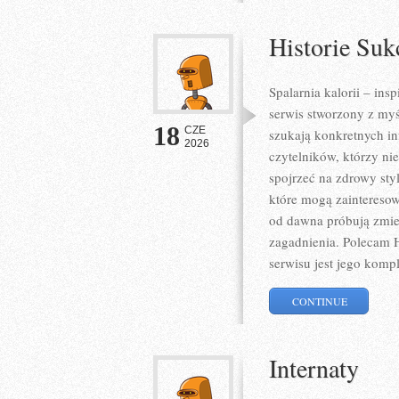
Historie Suk
Spalarnia kalorii – ins
serwis stworzony z myś
18
CZE
szukają konkretnych in
2026
czytelników, którzy ni
spojrzeć na zdrowy sty
które mogą zainteresow
od dawna próbują zmien
zagadnienia. Polecam H
serwisu jest jego komp
CONTINUE
Internaty