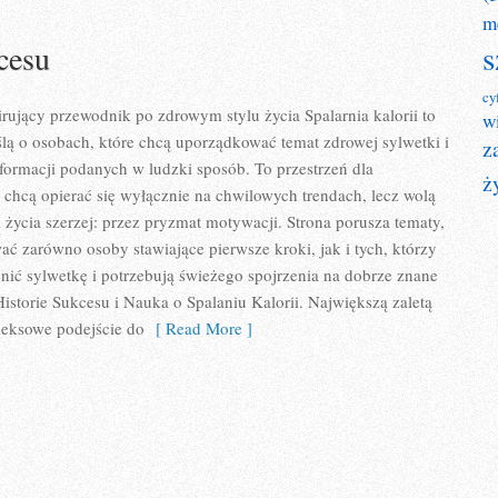
m
s
cesu
cy
pirujący przewodnik po zdrowym stylu życia Spalarnia kalorii to
w
lą o osobach, które chcą uporządkować temat zdrowej sylwetki i
z
formacji podanych w ludzki sposób. To przestrzeń dla
ż
e chcą opierać się wyłącznie na chwilowych trendach, lecz wolą
l życia szerzej: przez pryzmat motywacji. Strona porusza tematy,
ać zarówno osoby stawiające pierwsze kroki, jak i tych, którzy
ić sylwetkę i potrzebują świeżego spojrzenia na dobrze znane
istorie Sukcesu i Nauka o Spalaniu Kalorii. Największą zaletą
leksowe podejście do
[ Read More ]