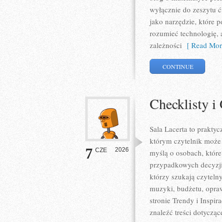
wyłącznie do zeszytu 
jako narzędzie, które 
rozumieć technologię,
zależności
[ Read Mor
CONTINUE
Checklisty i
Sala Lacerta to prakt
którym czytelnik może 
7
2026
CZE
myślą o osobach, któr
przypadkowych decyzji,
którzy szukają czyteln
muzyki, budżetu, opra
stronie Trendy i Inspir
znaleźć treści dotyczą