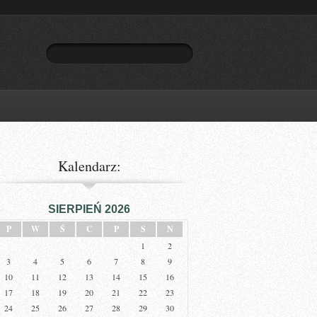
Kalendarz:
SIERPIEŃ 2026
P
W
Ś
C
P
S
N
1
2
3
4
5
6
7
8
9
10
11
12
13
14
15
16
17
18
19
20
21
22
23
24
25
26
27
28
29
30