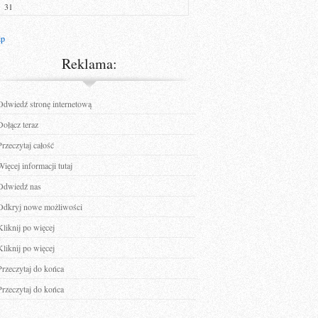
31
ip
Reklama:
Odwiedź stronę internetową
Dołącz teraz
Przeczytaj całość
Więcej informacji tutaj
Odwiedź nas
Odkryj nowe możliwości
Kliknij po więcej
Kliknij po więcej
Przeczytaj do końca
Przeczytaj do końca