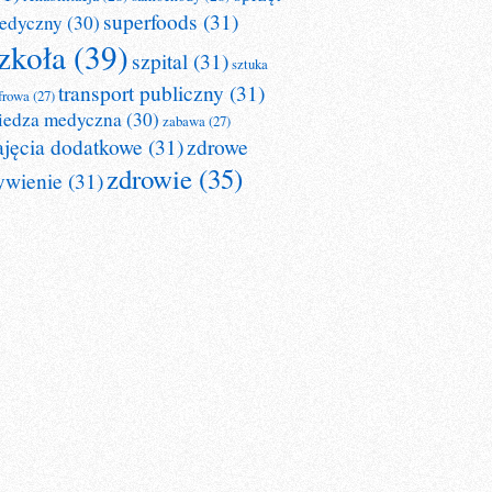
superfoods
(31)
edyczny
(30)
zkoła
(39)
szpital
(31)
sztuka
transport publiczny
(31)
frowa
(27)
iedza medyczna
(30)
zabawa
(27)
ajęcia dodatkowe
(31)
zdrowe
zdrowie
(35)
ywienie
(31)