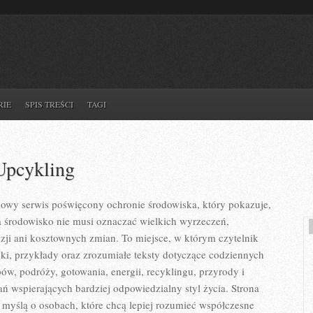
RIE
SPIS TREŚCI
TAGI
Upcykling
iowy serwis poświęcony ochronie środowiska, który pokazuje,
a środowisko nie musi oznaczać wielkich wyrzeczeń,
ji ani kosztownych zmian. To miejsce, w którym czytelnik
i, przykłady oraz zrozumiałe teksty dotyczące codziennych
, podróży, gotowania, energii, recyklingu, przyrody i
 wspierających bardziej odpowiedzialny styl życia. Strona
 myślą o osobach, które chcą lepiej rozumieć współczesne