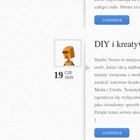
całego ciała. Strona z
CONTINUE
DIY i kreat
Studio Veriss to miejs
osób, które chcą zadba
19
CZE
tematy związane z mod
2026
znaleźć zarówno konkret
Moda i Uroda. Tematyka
ogranicza się wyłączni
jako świadomy sposób w
Dzięki temu serwis mo
]
CONTINUE