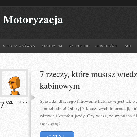
Motoryzacja
STRONA GŁÓWNA
ARCHIWUM
KATEGORIE
SPIS TREŚCI
TAGI
7 rzeczy, które musisz wiedz
kabinowym
Sprawdź, dlaczego filtrowanie kabinowe jest tak w
7
2025
CZE
samochodzie! Odkryj 7 kluczowych informacji, kt
zdrowie i komfort jazdy. Czy wiesz, że wymiana f
się więcej!
CONTINUE