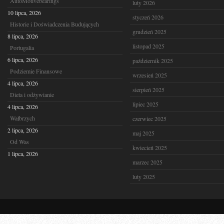
AutoMotivebearings
luty 2026
10 lipca, 2026
styczeń 2026
Historie i Doświadczenia Budujących
grudzień 2025
8 lipca, 2026
listopad 2025
Portugalia
6 lipca, 2026
październik 2025
Podziemie Finansowe
wrzesień 2025
4 lipca, 2026
sierpień 2025
Dieta i odżywianie
lipiec 2025
4 lipca, 2026
Wałbrzych
czerwiec 2025
2 lipca, 2026
maj 2025
Od Was
kwiecień 2025
1 lipca, 2026
marzec 2025
luty 2025