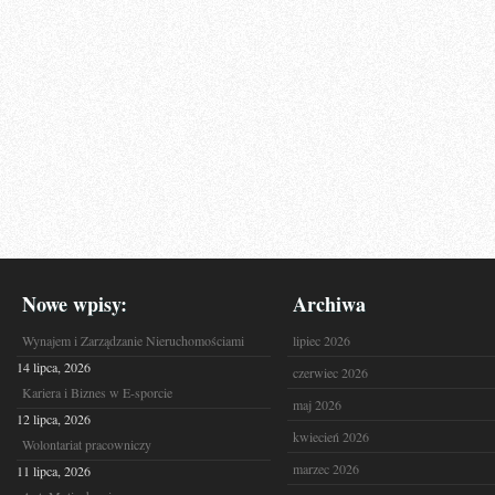
Nowe wpisy:
Archiwa
Wynajem i Zarządzanie Nieruchomościami
lipiec 2026
14 lipca, 2026
czerwiec 2026
Kariera i Biznes w E-sporcie
maj 2026
12 lipca, 2026
kwiecień 2026
Wolontariat pracowniczy
marzec 2026
11 lipca, 2026