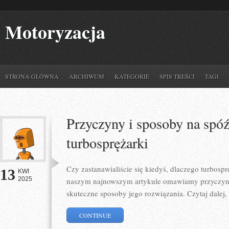
Motoryzacja
STRONA GŁÓWNA
ARCHIWUM
KATEGORIE
SPIS TREŚCI
TAGI
Przyczyny i sposoby na spóź
turbosprężarki
Czy zastanawialiście się kiedyś, dlaczego turbos
13
KWI
2025
naszym najnowszym artykule omawiamy przyczyny
skuteczne sposoby jego rozwiązania. Czytaj dalej,
CONTINUE