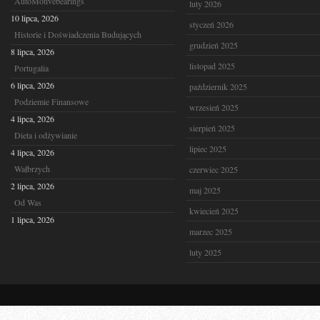
AutoMotivebearings
luty 2026
10 lipca, 2026
styczeń 2026
Historie i Doświadczenia Budujących
grudzień 2025
8 lipca, 2026
listopad 2025
Portugalia
6 lipca, 2026
październik 2025
Podziemie Finansowe
wrzesień 2025
4 lipca, 2026
sierpień 2025
Dieta i odżywianie
lipiec 2025
4 lipca, 2026
Wałbrzych
czerwiec 2025
2 lipca, 2026
maj 2025
Od Was
kwiecień 2025
1 lipca, 2026
marzec 2025
luty 2025