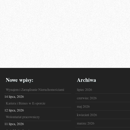
Nowe wpisy:
Archiwa
Wynajem i Zarządzanie Nieruchomościami
lipiec 2026
14 lipca, 2026
czerwiec 2026
Kariera i Biznes w E-sporcie
maj 2026
12 lipca, 2026
kwiecień 2026
Wolontariat pracowniczy
marzec 2026
11 lipca, 2026