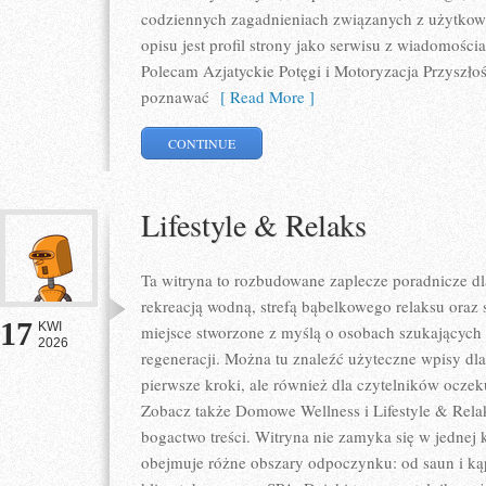
codziennych zagadnieniach związanych z użytkowa
opisu jest profil strony jako serwisu z wiadomości
Polecam Azjatyckie Potęgi i Motoryzacja Przyszłośc
poznawać
[ Read More ]
CONTINUE
Lifestyle & Relaks
Ta witryna to rozbudowane zaplecze poradnicze dla
rekreacją wodną, strefą bąbelkowego relaksu oraz
17
KWI
miejsce stworzone z myślą o osobach szukających 
2026
regeneracji. Można tu znaleźć użyteczne wpisy d
pierwsze kroki, ale również dla czytelników oczek
Zobacz także Domowe Wellness i Lifestyle & Relak
bogactwo treści. Witryna nie zamyka się w jednej 
obejmuje różne obszary odpoczynku: od saun i kąp