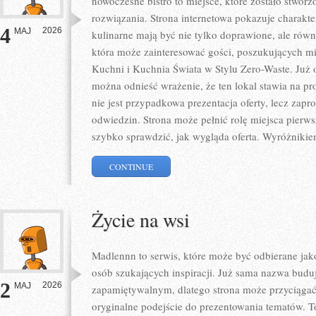
nowoczesne bistro to miejsce, które zostało stwo
rozwiązania. Strona internetowa pokazuje charakt
4
2026
MAJ
kulinarne mają być nie tylko doprawione, ale równ
która może zainteresować gości, poszukujących m
Kuchni i Kuchnia Świata w Stylu Zero-Waste. Już 
można odnieść wrażenie, że ten lokal stawia na pr
nie jest przypadkowa prezentacja oferty, lecz zapr
odwiedzin. Strona może pełnić rolę miejsca pierws
szybko sprawdzić, jak wygląda oferta. Wyróżnikie
CONTINUE
Życie na wsi
Madlennn to serwis, które może być odbierane jak
osób szukających inspiracji. Już sama nazwa budu
2
2026
MAJ
zapamiętywalnym, dlatego strona może przyciąga
oryginalne podejście do prezentowania tematów. To