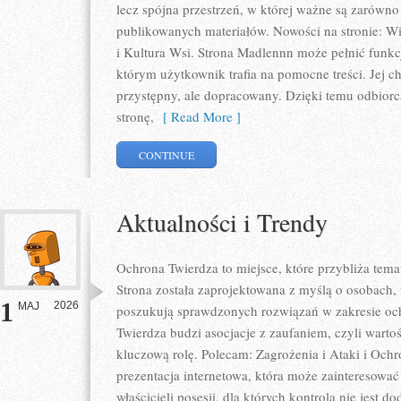
lecz spójna przestrzeń, w której ważne są zarówno 
publikowanych materiałów. Nowości na stronie: Wie
i Kultura Wsi. Strona Madlennn może pełnić funk
którym użytkownik trafia na pomocne treści. Jej c
przystępny, ale dopracowany. Dzięki temu odbiorca
stronę,
[ Read More ]
CONTINUE
Aktualności i Trendy
Ochrona Twierdza to miejsce, które przybliża tem
Strona została zaprojektowana z myślą o osobach, f
1
2026
MAJ
poszukują sprawdzonych rozwiązań w zakresie oc
Twierdza budzi asocjacje z zaufaniem, czyli warto
kluczową rolę. Polecam: Zagrożenia i Ataki i Oc
prezentacja internetowa, która może zainteresować
właścicieli posesji, dla których kontrola nie jest