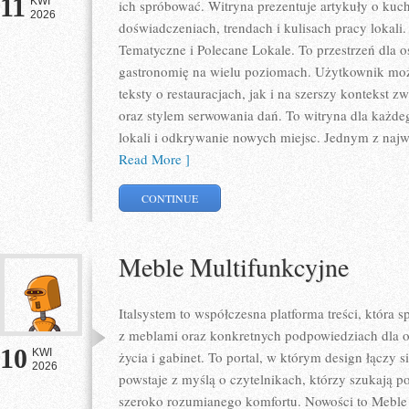
11
KWI
ich spróbować. Witryna prezentuje artykuły o kuch
2026
doświadczeniach, trendach i kulisach pracy lokali
Tematyczne i Polecane Lokale. To przestrzeń dla 
gastronomię na wielu poziomach. Użytkownik może
teksty o restauracjach, jak i na szerszy kontekst 
oraz stylem serwowania dań. To witryna dla każdeg
lokali i odkrywanie nowych miejsc. Jednym z najwa
Read More ]
CONTINUE
Meble Multifunkcyjne
Italsystem to współczesna platforma treści, która s
z meblami oraz konkretnych podpowiedziach dla o
10
KWI
życia i gabinet. To portal, w którym design łączy s
2026
powstaje z myślą o czytelnikach, którzy szukają p
szeroko rozumianego komfortu. Nowości to Meble 