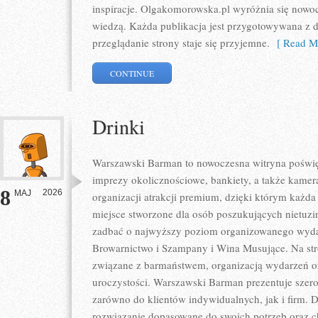
inspiracje. Olgakomorowska.pl wyróżnia się nowo
wiedzą. Każda publikacja jest przygotowywana z db
przeglądanie strony staje się przyjemne.
[ Read Mo
CONTINUE
Drinki
Warszawski Barman to nowoczesna witryna poświęc
imprezy okolicznościowe, bankiety, a także kamera
8
2026
MAJ
organizacji atrakcji premium, dzięki którym każda 
miejsce stworzone dla osób poszukujących nietuz
zadbać o najwyższy poziom organizowanego wydar
Browarnictwo i Szampany i Wina Musujące. Na str
związane z barmaństwem, organizacją wydarzeń o
uroczystości. Warszawski Barman prezentuje szero
zarówno do klientów indywidualnych, jak i firm. 
rozwiązanie dopasowane do swoich potrzeb oraz c