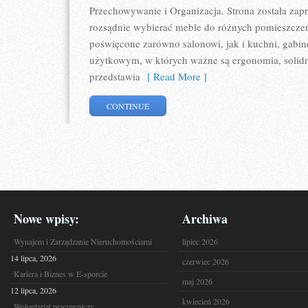
Przechowywanie i Organizacja. Strona została zapr
rozsądnie wybierać meble do różnych pomieszczeń
poświęcone zarówno salonowi, jak i kuchni, gabin
użytkowym, w których ważne są ergonomia, solidno
przedstawia
[ Read More ]
CONTINUE
Nowe wpisy:
Archiwa
Wynajem i Zarządzanie Nieruchomościami
lipiec 2026
14 lipca, 2026
czerwiec 2026
Kariera i Biznes w E-sporcie
maj 2026
12 lipca, 2026
kwiecień 2026
Wolontariat pracowniczy