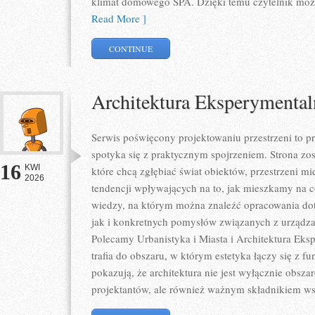
klimat domowego SPA. Dzięki temu czytelnik może
Read More ]
CONTINUE
Architektura Eksperymental
Serwis poświęcony projektowaniu przestrzeni to p
spotyka się z praktycznym spojrzeniem. Strona zos
16
KWI
które chcą zgłębiać świat obiektów, przestrzeni m
2026
tendencji wpływających na to, jak mieszkamy na co
wiedzy, na którym można znaleźć opracowania dot
jak i konkretnych pomysłów związanych z urządza
Polecamy Urbanistyka i Miasta i Architektura Eksp
trafia do obszaru, w którym estetyka łączy się z f
pokazują, że architektura nie jest wyłącznie obs
projektantów, ale również ważnym składnikiem ws