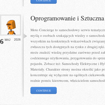
CONTINUE
Oprogramowanie i Sztuczna 
Moto Concierge to samochodowy serwis tematyczny
myślą o osobach szukających wiedzy o samochodac
6
2026
MAJ
wszystkim na konkretnych wskazówkach związan
zwłaszcza tych dostępnych na rynku z drugiej ręki
może znaleźć wiedzę przydatne zarówno przed zak
codziennego użytkowania, przygotowania do sprze
pojazdu. Zobacz też: Samochody Elektryczne i H
Materiały. Charakter strony można określić jako p
koncentruje się wyłącznie na ogólnych ciekawostk
realnie pomóc kierowcom, właścicielom samocho
CONTINUE