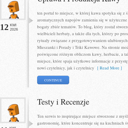
ten portal to miejsce, w której kawa spotyka się z
aromatycznych napojów zamienia się w użyteczne w
12
KWI
bogaty zbiór tematów. To blog, który został stwor
2026
wielbicieli herbaty, a także dla tych, którzy po pr
rytuały związane z przygotowywaniem ulubionych
Mieszanki i Porady i Triki Kawowe. Na stronie m
poświęcone różnym obliczom kawy, herbacie, a takż
miejsce, które spaja użytkowe informacje z przys
nowi czytelnicy, jak i czytelnicy
[ Read More ]
CONTINUE
Testy i Recenzje
Ten serwis to inspirujące miejsce stworzone z my
gastronomię, które koncentruje się na kuchniach ś