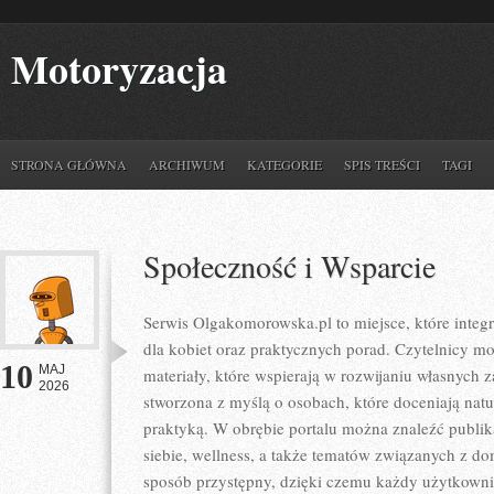
Motoryzacja
STRONA GŁÓWNA
ARCHIWUM
KATEGORIE
SPIS TREŚCI
TAGI
Społeczność i Wsparcie
Serwis Olgakomorowska.pl to miejsce, które integru
dla kobiet oraz praktycznych porad. Czytelnicy m
10
MAJ
materiały, które wspierają w rozwijaniu własnych z
2026
stworzona z myślą o osobach, które doceniają natur
praktyką. W obrębie portalu można znaleźć publik
siebie, wellness, a także tematów związanych z 
sposób przystępny, dzięki czemu każdy użytkown