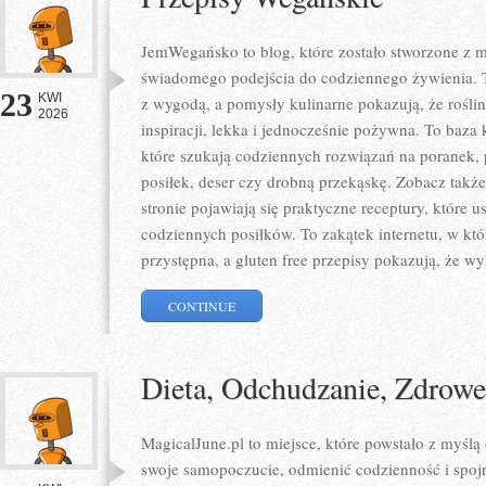
JemWegańsko to blog, które zostało stworzone z mi
świadomego podejścia do codziennego żywienia. To
23
KWI
z wygodą, a pomysły kulinarne pokazują, że rośli
2026
inspiracji, lekka i jednocześnie pożywna. To baz
które szukają codziennych rozwiązań na poranek, 
posiłek, deser czy drobną przekąskę. Zobacz także
stronie pojawiają się praktyczne receptury, które
codziennych posiłków. To zakątek internetu, w któ
przystępna, a gluten free przepisy pokazują, że wy
CONTINUE
Dieta, Odchudzanie, Zdrow
MagicalJune.pl to miejsce, które powstało z myślą
swoje samopoczucie, odmienić codzienność i spoj