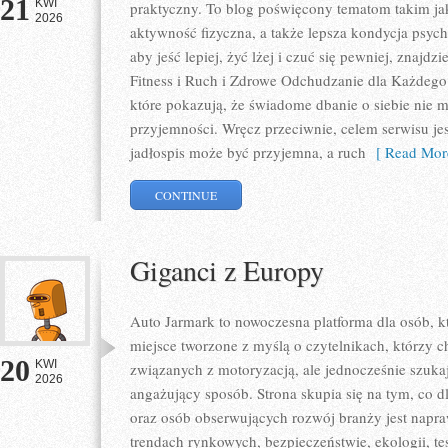
21
KWI
praktyczny. To blog poświęcony tematom takim jak
2026
aktywność fizyczna, a także lepsza kondycja psyc
aby jeść lepiej, żyć lżej i czuć się pewniej, znajdz
Fitness i Ruch i Zdrowe Odchudzanie dla Każdego.
które pokazują, że świadome dbanie o siebie nie m
przyjemności. Wręcz przeciwnie, celem serwisu je
jadłospis może być przyjemna, a ruch
[ Read Mor
CONTINUE
Giganci z Europy
Auto Jarmark to nowoczesna platforma dla osób, k
miejsce tworzone z myślą o czytelnikach, którzy 
20
KWI
związanych z motoryzacją, ale jednocześnie szuka
2026
angażujący sposób. Strona skupia się na tym, co d
oraz osób obserwujących rozwój branży jest napr
trendach rynkowych, bezpieczeństwie, ekologii, t