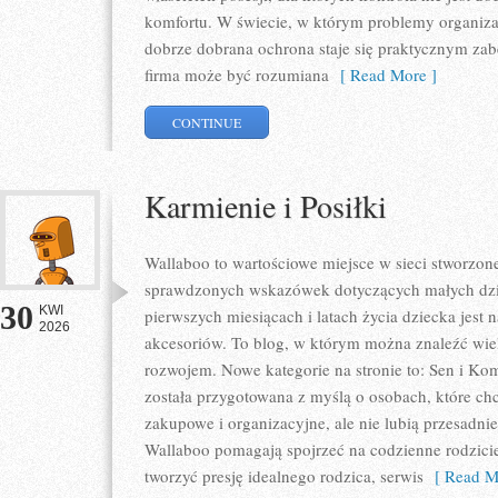
komfortu. W świecie, w którym problemy organiza
dobrze dobrana ochrona staje się praktycznym za
firma może być rozumiana
[ Read More ]
CONTINUE
Karmienie i Posiłki
Wallaboo to wartościowe miejsce w sieci stworzone
sprawdzonych wskazówek dotyczących małych dziec
30
KWI
pierwszych miesiącach i latach życia dziecka je
2026
akcesoriów. To blog, w którym można znaleźć wie
rozwojem. Nowe kategorie na stronie to: Sen i Komf
została przygotowana z myślą o osobach, które c
zakupowe i organizacyjne, ale nie lubią przesadn
Wallaboo pomagają spojrzeć na codzienne rodzici
tworzyć presję idealnego rodzica, serwis
[ Read M