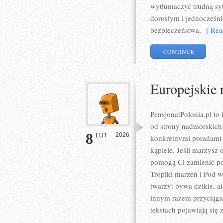
wytłumaczyć trudną syt
dorosłym i jednocześni
bezpieczeństwa,
[ Rea
CONTINUE
Europejskie 
PensjonatPolonia.pl to
od strony nadmorskich 
8
2026
LUT
konkretnymi poradami 
kąpiele. Jeśli marzysz 
pomogą Ci zamienić po
Tropiki marzeń i Pod w
twarzy: bywa dzikie, a
innym razem przyciąga
tekstach pojawiają się