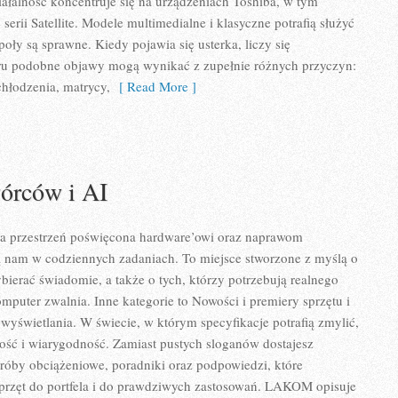
ałalność koncentruje się na urządzeniach Toshiba, w tym
 serii Satellite. Modele multimedialne i klasyczne potrafią służyć
społy są sprawne. Kiedy pojawia się usterka, liczy się
ru podobne objawy mogą wynikać z zupełnie różnych przyczyn:
chłodzenia, matrycy,
[ Read More ]
wórców i AI
 przestrzeń poświęcona hardware’owi oraz naprawom
ą nam w codziennych zadaniach. To miejsce stworzone z myślą o
bierać świadomie, a także o tych, którzy potrzebują realnego
mputer zwalnia. Inne kategorie to Nowości i premiery sprzętu i
 wyświetlania. W świecie, w którym specyfikacje potrafią zmylić,
ść i wiarygodność. Zamiast pustych sloganów dostajesz
róby obciążeniowe, poradniki oraz podpowiedzi, które
rzęt do portfela i do prawdziwych zastosowań. LAKOM opisuje