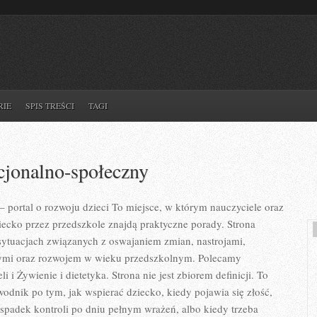
RIE
SPIS TREŚCI
TAGI
jonalno-społeczny
rtal o rozwoju dzieci To miejsce, w którym nauczyciele oraz
ecko przez przedszkole znajdą praktyczne porady. Strona
 sytuacjach związanych z oswajaniem zmian, nastrojami,
zymi oraz rozwojem w wieku przedszkolnym. Polecamy
li i Żywienie i dietetyka. Strona nie jest zbiorem definicji. To
wodnik po tym, jak wspierać dziecko, kiedy pojawia się złość,
padek kontroli po dniu pełnym wrażeń, albo kiedy trzeba