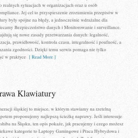
 o realnych sytuacjach w organizacjach oraz u osób
mpliance. Jej cel to przyspieszenie zrozumienia przepisów w
dury były spójne na błędy, a jednocześnie wdrażalne dla
ecamy Bezpieczeństwo danych i Monitorowanie i surveillance.
jdują się nowe zasady przetwarzania danych: legalność,
zacja, prawidłowość, kontrola czasu, integralność i poufność, a
zania zgodności. Dzięki temu serwis pomaga nie tylko
żyć w praktyce
[ Read More ]
rawa Klawiatury
eracji śląskiej to miejsce, w którym stawiamy na rzetelną
 potem proponujemy najlepszą ścieżkę naprawy. Jeśli interesuje
shiba na Śląsku, ten opis pokaże, jak pracujemy i czego możesz
Ciekawe kategorie to Laptopy Gamingowe i Praca Hybrydowa i