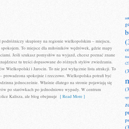
an
g
b
(
al podróżniczy skupiony na regionie wielkopolskim – miejscu,
ać spokojem. To miejsce dla miłośników wędrówek, gdzie mapy
c
ściami. Jeśli szukasz pomysłów na wyjazd, chcesz poznać znane
fit
 znajdziesz tu treści dopasowane do różnych stylów zwiedzania.
(2
w Wielkopolski i Jarocin. To nie jest wyłącznie lista atrakcji. To
(
– prowadzona spokojnie i rzeczowo. Wielkopolska potrafi być
m
odzinna jednocześnie. Właśnie dlatego na stronie pojawiają się
(
erów po starówkach po jednodniowe wypady. W centrum
olice Kalisza, ale blog obejmuje
[ Read More ]
og
z
p
p
(