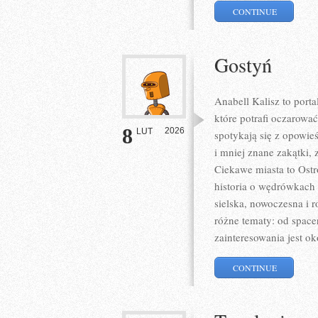
CONTINUE
Gostyń
Anabell Kalisz to port
które potrafi oczarow
8
2026
LUT
spotykają się z opowie
i mniej znane zakątki,
Ciekawe miasta to Ostró
historia o wędrówkach 
sielska, nowoczesna i r
różne tematy: od spac
zainteresowania jest ok
CONTINUE