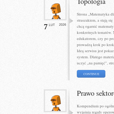
Topologia
Strona „Matematyka dla
straszakiem, a stają si
7
2026
LUT
chcą ogarnić matematyk
konkretnych tematów. N
edukatorem, czy po pr
prowadzą krok po krok
Ideą serwisu jest pokaz
system. Dlatego materia
uczyć „na pamięć”, str
CONTINUE
Prawo sekto
Kompendium po ogólnym
wyjaśnia reguły opero