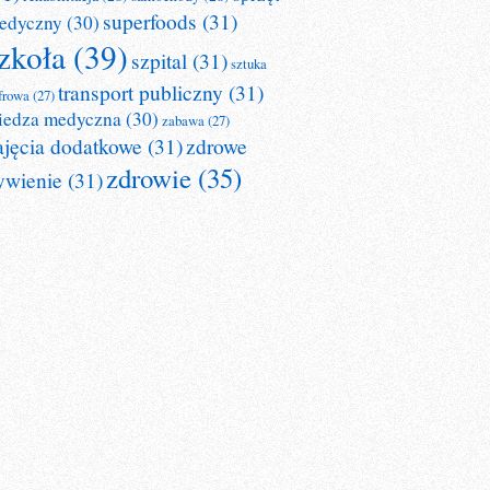
superfoods
(31)
edyczny
(30)
zkoła
(39)
szpital
(31)
sztuka
transport publiczny
(31)
frowa
(27)
iedza medyczna
(30)
zabawa
(27)
ajęcia dodatkowe
(31)
zdrowe
zdrowie
(35)
ywienie
(31)