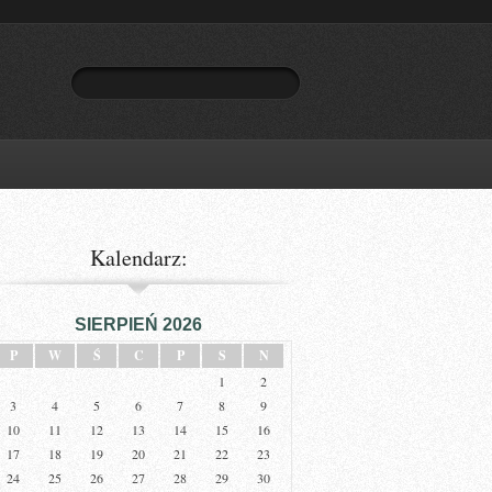
Kalendarz:
SIERPIEŃ 2026
P
W
Ś
C
P
S
N
1
2
3
4
5
6
7
8
9
10
11
12
13
14
15
16
17
18
19
20
21
22
23
24
25
26
27
28
29
30