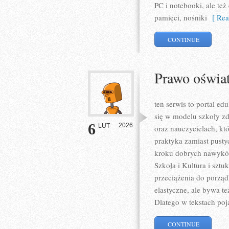
PC i notebooki, ale też
pamięci, nośniki
[ Rea
CONTINUE
Prawo oświat
ten serwis to portal ed
się w modelu szkoły zd
6
2026
LUT
oraz nauczycielach, któ
praktyka zamiast pusty
kroku dobrych nawyków
Szkoła i Kultura i sztu
przeciążenia do porząd
elastyczne, ale bywa te
Dlatego w tekstach poj
CONTINUE