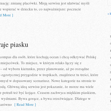
uację: zmianę placówki. Misją serwisu jest ułatwiać myśli
e wspierać w dziecku to, co najważniejsze: poczucie
« l
d More ]
raje piasku
 kompas dla osób, które kochają ocean i chcą odkrywać Polskę
miejscówek. To miejsce, w którym relaks łączy się z
– od wyboru kierunku, przez planowanie, aż po rozsądne
o egzotycznej przygodzie w tropikach, znajdziesz tu treści, które
mysł w dopasowany scenariusz. Nowe kategorie na stronie to
odą. Główną ideą serwisu jest pokazanie, że morze ma wiele
le potrafi też być kojące. Czasem zachwyca miękkim piaskiem,
 wydmami. Bywa gorące, a bywa orzeźwiające. Dlatego w
 zarówno
[ Read More ]