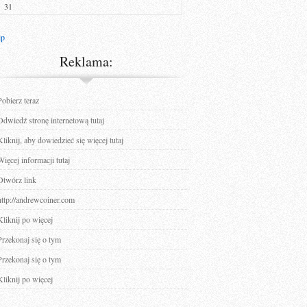
31
ip
Reklama:
Pobierz teraz
Odwiedź stronę internetową tutaj
Kliknij, aby dowiedzieć się więcej tutaj
Więcej informacji tutaj
Otwórz link
http://andrewcoiner.com
Kliknij po więcej
Przekonaj się o tym
Przekonaj się o tym
Kliknij po więcej