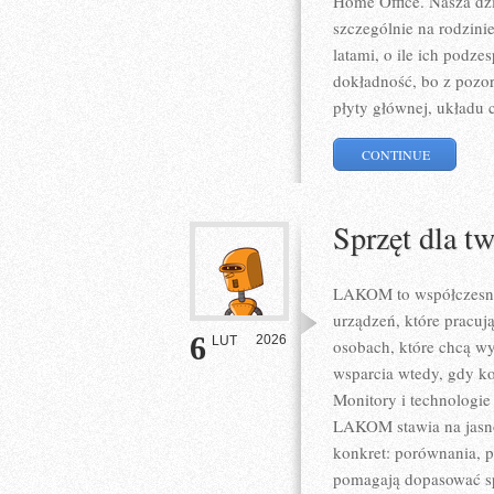
Home Office. Nasza dzi
szczególnie na rodzinie
latami, o ile ich podze
dokładność, bo z pozo
płyty głównej, układu 
CONTINUE
Sprzęt dla t
LAKOM to współczesna
urządzeń, które pracuj
6
2026
LUT
osobach, które chcą wy
wsparcia wtedy, gdy ko
Monitory i technologie
LAKOM stawia na jasno
konkret: porównania, p
pomagają dopasować sp