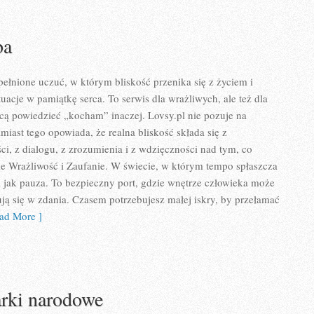
ba
pełnione uczuć, w którym bliskość przenika się z życiem i
uacje w pamiątkę serca. To serwis dla wrażliwych, ale też dla
cą powiedzieć „kocham” inaczej. Lovsy.pl nie pozuje na
miast tego opowiada, że realna bliskość składa się z
i, z dialogu, z zrozumienia i z wdzięczności nad tym, co
ie Wrażliwość i Zaufanie. W świecie, w którym tempo spłaszcza
a jak pauza. To bezpieczny port, gdzie wnętrze człowieka może
ują się w zdania. Czasem potrzebujesz małej iskry, by przełamać
ad More ]
arki narodowe