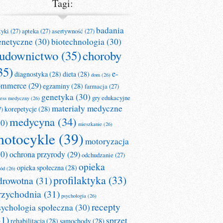
Tagi:
badania
tyki
(27)
apteka
(27)
asertywność
(27)
enetyczne
(30)
biotechnologia
(30)
udownictwo
(35)
choroby
35)
e-
diagnostyka
(28)
dieta
(28)
dom
(26)
ommerce
(29)
egzaminy
(28)
farmacja
(27)
genetyka
(30)
gry edukacyjne
ness medyczny
(26)
materiały medyczne
korepetycje
(28)
7)
medycyna
(34)
30)
mieszkanie
(26)
otocykle
(39)
motoryzacja
30)
ochrona przyrody
(29)
odchudzanie
(27)
opieka
opieka społeczna
(28)
ród
(26)
profilaktyka
(33)
drowotna
(31)
rzychodnia
(31)
psychologia
(26)
recepty
sychologia społeczna
(30)
31)
sprzęt
rehabilitacja
(28)
samochody
(28)