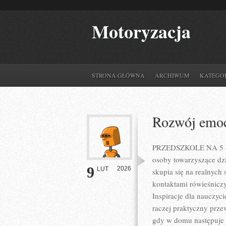
Motoryzacja
STRONA GŁÓWNA
ARCHIWUM
KATEGO
Rozwój emoc
PRZEDSZKOLE NA 5 – po
osoby towarzyszące dzi
9
2026
LUT
skupia się na realnych
kontaktami rówieśnic
Inspiracje dla nauczycie
raczej praktyczny prze
gdy w domu następuje s