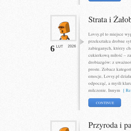
Strata i Żało
Lovsy.pl to miejsce wy
przekształca drobne syt
6
2026
LUT
zabieganych, którzy ch
cukierkową miłość – za
drobiazgów: z uważnośc
proste. Zobacz kategor
emocje, Lovsy.pl dział
odpocząć, a myśli klar
milczenie. Innym
[ Re
CONTINUE
Przyroda i p