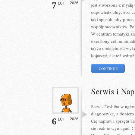
7
2026
LUT
jest stworzona z myślą
odpowiedzialnych za co
taki sposób, aby proce
współpracowników. Pol
W centrum tematyki zna
określony cel, minimali
także umiejętność wyka
kojarzyć, ale też wdro
CONTINUE
Serwis i Nap
Serwis Toshiba w aglom
diagnostykę, a dopiero
6
2026
LUT
Cię naprawa sprzętu To
się realnie wymagać. 