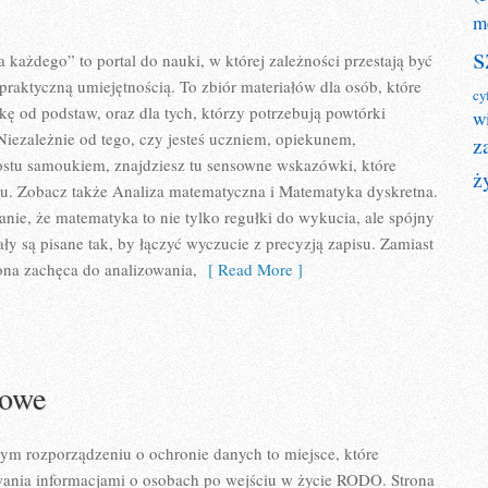
m
s
 każdego” to portal do nauki, w której zależności przestają być
ę praktyczną umiejętnością. To zbiór materiałów dla osób, które
cy
ę od podstaw, oraz dla tych, którzy potrzebują powtórki
w
iezależnie od tego, czy jesteś uczniem, opiekunem,
z
ostu samoukiem, znajdziesz tu sensowne wskazówki, które
ż
u. Zobacz także Analiza matematyczna i Matematyka dyskretna.
anie, że matematyka to nie tylko regułki do wykucia, ale spójny
ły są pisane tak, by łączyć wyczucie z precyzją zapisu. Zamiast
ona zachęca do analizowania,
[ Read More ]
rowe
 rozporządzeniu o ochronie danych to miejsce, które
wania informacjami o osobach po wejściu w życie RODO. Strona