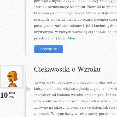
powstaje z myślą o czytelnikach, którzy szukają p
szeroko rozumianego komfortu. Nowości to Meble 
Przechowywanie i Organizacja. Strona została zapr
rozsądnie wybierać meble do różnych pomieszczeń
poświęcone zarówno salonowi, jak i kuchni, gabin
użytkowym, w których ważne są ergonomia, solidno
przedstawia
[ Read More ]
CONTINUE
Ciekawostki o Wzroku
Ta witryna to rozbudowany magazyn online poświę
którym centralne miejsce zajmują zagadnienia zwią
10
KWI
specjalisty od badania wzroku oraz optyka. Już na 
2026
serwis adresowany do osób dbających o wzrok, pon
zarówno na jakości widzenia na co dzień, jak i 
zaburzeń. Witryna łączy w sobie cechy poradnika 