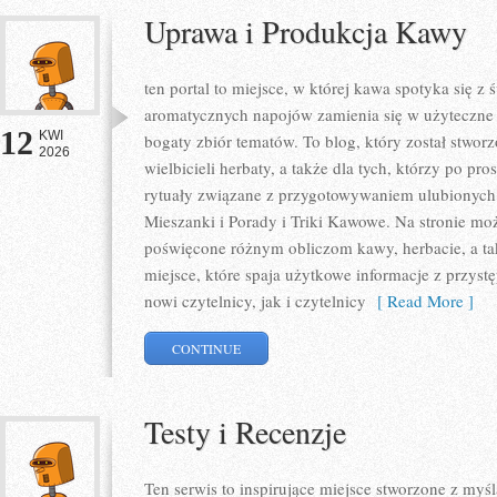
Uprawa i Produkcja Kawy
ten portal to miejsce, w której kawa spotyka się z
aromatycznych napojów zamienia się w użyteczne w
12
KWI
bogaty zbiór tematów. To blog, który został stwor
2026
wielbicieli herbaty, a także dla tych, którzy po pr
rytuały związane z przygotowywaniem ulubionych
Mieszanki i Porady i Triki Kawowe. Na stronie m
poświęcone różnym obliczom kawy, herbacie, a takż
miejsce, które spaja użytkowe informacje z przys
nowi czytelnicy, jak i czytelnicy
[ Read More ]
CONTINUE
Testy i Recenzje
Ten serwis to inspirujące miejsce stworzone z my