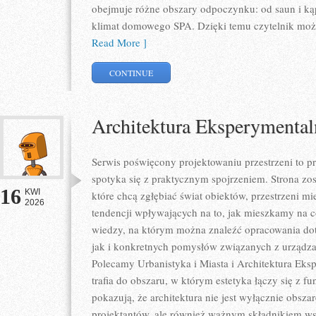
obejmuje różne obszary odpoczynku: od saun i kąp
klimat domowego SPA. Dzięki temu czytelnik może
Read More ]
CONTINUE
Architektura Eksperymental
Serwis poświęcony projektowaniu przestrzeni to p
spotyka się z praktycznym spojrzeniem. Strona zos
16
KWI
które chcą zgłębiać świat obiektów, przestrzeni m
2026
tendencji wpływających na to, jak mieszkamy na co
wiedzy, na którym można znaleźć opracowania dot
jak i konkretnych pomysłów związanych z urządza
Polecamy Urbanistyka i Miasta i Architektura Eksp
trafia do obszaru, w którym estetyka łączy się z f
pokazują, że architektura nie jest wyłącznie obs
projektantów, ale również ważnym składnikiem ws