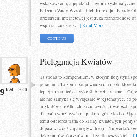
wskazówkami, a jej układ sugeruje systematyczne
Polecam Wady Wzroku i Ich Korekcja i Porady Okul
przestrzeni internetowej jest duża różnorodność p
wspierające ostrość
[ Read More ]
CONTINUE
Pielęgnacja Kwiatów
Ta strona to kompendium, w którym florystyka spo
poradami. To zbiór podpowiedzi dla osób, które ko
9
2026
KWI
lepiej zrozumieć estetykę ślubnych aranżacji. Cało
ale nie zamyka się wyłącznie w tej tematyce, bo p
artykułów o roślinach, sezonowości, trwałości i 
dla osób wrażliwych na piękno, gdzie lekkość łącz
temu odbiorca trafia do krainy kwiatowych pomys
dopasować coś zapamiętywalnego. To wartościowy 
dekoratorów, florystów, a także dla wszystkich,
[ R