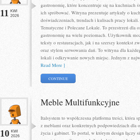
gastronomię, które koncentruje się na kuchniach ś
11
KWI
ich spróbować. Witryna prezentuje artykuły o kuch
2026
doświadczeniach, trendach i kulisach pracy lokali
Tematyczne i Polecane Lokale. To przestrzeń dla 
gastronomię na wielu poziomach. Użytkownik może
teksty o restauracjach, jak i na szerszy kontekst 
oraz stylem serwowania dań. To witryna dla każdeg
lokali i odkrywanie nowych miejsc. Jednym z najwa
Read More ]
CONTINUE
Meble Multifunkcyjne
Italsystem to współczesna platforma treści, która s
z meblami oraz konkretnych podpowiedziach dla o
10
KWI
życia i gabinet. To portal, w którym design łączy s
2026