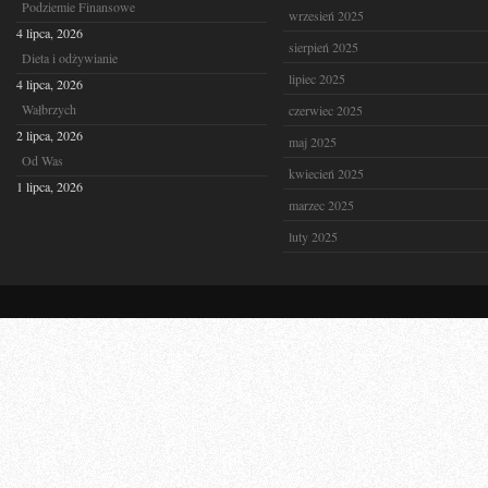
Podziemie Finansowe
wrzesień 2025
4 lipca, 2026
sierpień 2025
Dieta i odżywianie
lipiec 2025
4 lipca, 2026
Wałbrzych
czerwiec 2025
2 lipca, 2026
maj 2025
Od Was
kwiecień 2025
1 lipca, 2026
marzec 2025
luty 2025