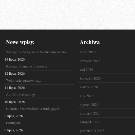
Nowe wpisy:
Archiwa
Wynajem i Zarządzanie Nieruchomościami
lipiec 2026
14 lipca, 2026
czerwiec 2026
Kariera i Biznes w E-sporcie
maj 2026
12 lipca, 2026
kwiecień 2026
Wolontariat pracowniczy
marzec 2026
11 lipca, 2026
AutoMotivebearings
luty 2026
10 lipca, 2026
styczeń 2026
Historie i Doświadczenia Budujących
grudzień 2025
8 lipca, 2026
listopad 2025
Portugalia
6 lipca, 2026
październik 2025