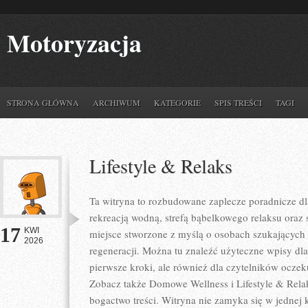
Motoryzacja
STRONA GŁÓWNA
ARCHIWUM
KATEGORIE
SPIS TREŚCI
TAGI
Lifestyle & Relaks
Ta witryna to rozbudowane zaplecze poradnicze dla
rekreacją wodną, strefą bąbelkowego relaksu oraz
17
KWI
miejsce stworzone z myślą o osobach szukających 
2026
regeneracji. Można tu znaleźć użyteczne wpisy d
pierwsze kroki, ale również dla czytelników oczek
Zobacz także Domowe Wellness i Lifestyle & Relak
bogactwo treści. Witryna nie zamyka się w jednej 