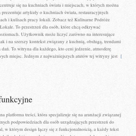
centruje się na kuchniach świata i miejscach, w których można
 prezentuje artykuły o kuchniach świata, restauracyjnych
ach i kulisach pracy lokali. Zobacz też Kulinarne Podróże
Lokale. To przestrzeń dla osób, które chcą odkrywać
poziomach. Użytkownik może liczyć zarówno na interesujące
 jak i na szerszy kontekst związany z kuchnią, obsługą, trendami
 dań. To witryna dla każdego, kto ceni jedzenie, atmosferę
wych miejsc. Jednym z najważniejszych atutów tej witryny jest
[
funkcyjne
na platforma treści, która specjalizuje się na aranżacji związanej
tnych podpowiedziach dla osób urządzających przestrzeń do
tal, w którym design łączy się z funkcjonalnością, a każdy tekst