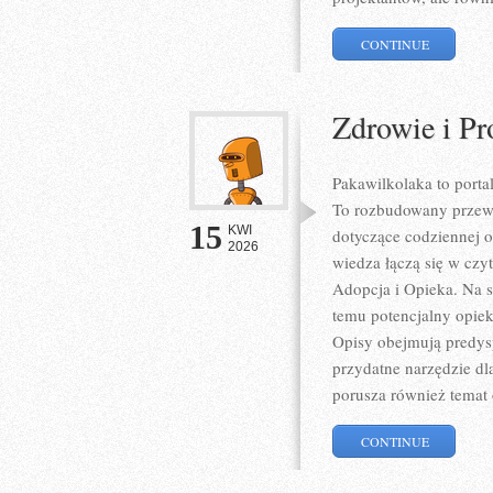
CONTINUE
Zdrowie i Pr
Pakawilkolaka to porta
To rozbudowany przewo
15
KWI
dotyczące codziennej 
2026
wiedza łączą się w czyte
Adopcja i Opieka. Na s
temu potencjalny opie
Opisy obejmują predysp
przydatne narzędzie dl
porusza również temat
CONTINUE