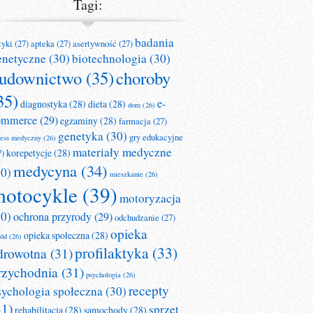
Tagi:
badania
tyki
(27)
apteka
(27)
asertywność
(27)
enetyczne
(30)
biotechnologia
(30)
udownictwo
(35)
choroby
35)
e-
diagnostyka
(28)
dieta
(28)
dom
(26)
ommerce
(29)
egzaminy
(28)
farmacja
(27)
genetyka
(30)
gry edukacyjne
ness medyczny
(26)
materiały medyczne
korepetycje
(28)
7)
medycyna
(34)
30)
mieszkanie
(26)
otocykle
(39)
motoryzacja
30)
ochrona przyrody
(29)
odchudzanie
(27)
opieka
opieka społeczna
(28)
ród
(26)
profilaktyka
(33)
drowotna
(31)
rzychodnia
(31)
psychologia
(26)
recepty
sychologia społeczna
(30)
31)
sprzęt
rehabilitacja
(28)
samochody
(28)