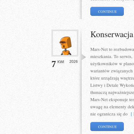
CONTINUE
Konserwacja
Mars-Net to rozbudowan
mieszkania. To serwis, 
7
2026
KWI
użytkowników w planow
wariantów związanych z
które urządzają wnętrz
Listwy i Detale Wykońc
tłumaczą najważniejsz
Mars-Net eksponuje te
uwagę na elementy deko
nie ogranicza się do
[ 
CONTINUE