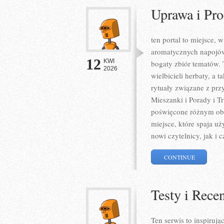
Uprawa i Pr
ten portal to miejsce, 
aromatycznych napojów 
12
KWI
bogaty zbiór tematów. 
2026
wielbicieli herbaty, a 
rytuały związane z pr
Mieszanki i Porady i 
poświęcone różnym obli
miejsce, które spaja u
nowi czytelnicy, jak i c
CONTINUE
Testy i Rece
Ten serwis to inspiruj