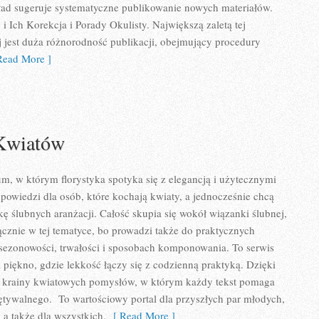
ład sugeruje systematyczne publikowanie nowych materiałów.
Ich Korekcja i Porady Okulisty. Największą zaletą tej
ej jest duża różnorodność publikacji, obejmujący procedury
ead More ]
 Kwiatów
m, w którym florystyka spotyka się z elegancją i użytecznymi
powiedzi dla osób, które kochają kwiaty, a jednocześnie chcą
kę ślubnych aranżacji. Całość skupia się wokół wiązanki ślubnej,
ącznie w tej tematyce, bo prowadzi także do praktycznych
 sezonowości, trwałości i sposobach komponowania. To serwis
 piękno, gdzie lekkość łączy się z codzienną praktyką. Dzięki
do krainy kwiatowych pomysłów, w którym każdy tekst pomaga
tywalnego. To wartościowy portal dla przyszłych par młodych,
 a także dla wszystkich,
[ Read More ]