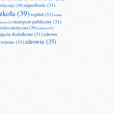
superfoods
(31)
edyczny
(30)
zkoła
(39)
szpital
(31)
sztuka
transport publiczny
(31)
frowa
(27)
iedza medyczna
(30)
zabawa
(27)
ajęcia dodatkowe
(31)
zdrowe
zdrowie
(35)
ywienie
(31)