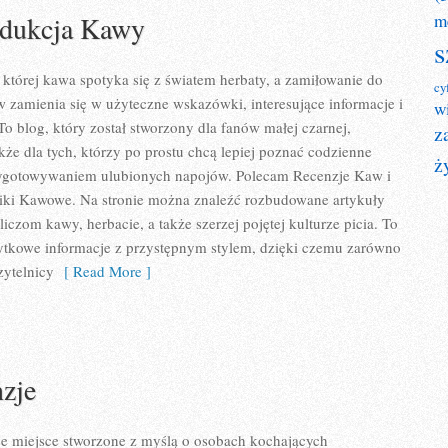
odukcja Kawy
m
s
w której kawa spotyka się z światem herbaty, a zamiłowanie do
cy
zamienia się w użyteczne wskazówki, interesujące informacje i
w
To blog, który został stworzony dla fanów małej czarnej,
z
także dla tych, którzy po prostu chcą lepiej poznać codzienne
ż
zygotowywaniem ulubionych napojów. Polecam Recenzje Kaw i
Triki Kawowe. Na stronie można znaleźć rozbudowane artykuły
czom kawy, herbacie, a także szerzej pojętej kulturze picia. To
żytkowe informacje z przystępnym stylem, dzięki czemu zarówno
zytelnicy
[ Read More ]
nzje
ące miejsce stworzone z myślą o osobach kochających