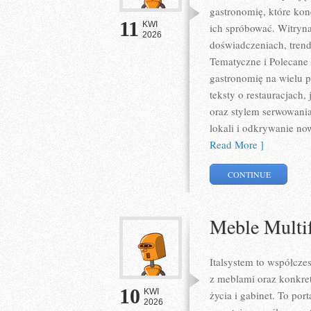
gastronomię, które kon
11
KWI
ich spróbować. Witryna
2026
doświadczeniach, trend
Tematyczne i Polecane 
gastronomię na wielu 
teksty o restauracjach,
oraz stylem serwowania
lokali i odkrywanie no
Read More ]
CONTINUE
Meble Multi
Italsystem to współczes
z meblami oraz konkre
10
KWI
życia i gabinet. To por
2026