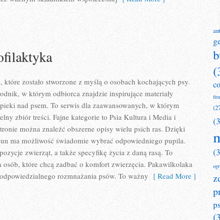
an
g
b
ofilaktyka
(
l, które zostało stworzone z myślą o osobach kochających psy.
c
dnik, w którym odbiorca znajdzie inspirujące materiały
fit
opieki nad psem. To serwis dla zaawansowanych, w którym
(2
lny zbiór treści. Fajne kategorie to Psia Kultura i Media i
(
tronie można znaleźć obszerne opisy wielu psich ras. Dzięki
m
kun ma możliwość świadomie wybrać odpowiedniego pupila.
(
ozycje zwierząt, a także specyfikę życia z daną rasą. To
a osób, które chcą zadbać o komfort zwierzęcia. Pakawilkolaka
og
 odpowiedzialnego rozmnażania psów. To ważny
[ Read More ]
z
p
p
(