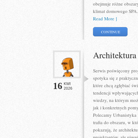
obejmuje różne obszary
klimat domowego SPA. 
Read More ]
CONTINUE
Architektur
Serwis poświęcony proj
spotyka się z praktycz
16
KWI
które chcą zgłębiać św
2026
tendencji wpływających
wiedzy, na którym możn
jak i konkretnych pom
Polecamy Urbanistyka i
trafia do obszaru, w kt
pokazują, że architekt
projektantów, ale rów