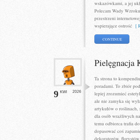
wskazówkami, a jej uk
Polecam Wady Wzroku i 
przestrzeni internetow
wspierające ostrość
[ R
CONTINUE
Pielęgnacja
Ta strona to kompendiu
poradami. To zbiór pod
9
2026
KWI
lepiej zrozumieć estety
ale nie zamyka się wył
artykułów o roślinach,
dla osób wrażliwych na
temu odbiorca trafia 
dopasować coś zapamię
dekoratorów, florystów,