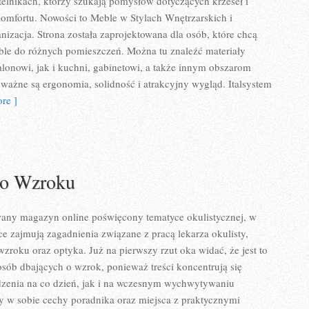
telnikach, którzy szukają pomysłów dotyczących krzeseł i
omfortu. Nowości to Meble w Stylach Wnętrzarskich i
izacja. Strona została zaprojektowana dla osób, które chcą
ble do różnych pomieszczeń. Można tu znaleźć materiały
onowi, jak i kuchni, gabinetowi, a także innym obszarom
ażne są ergonomia, solidność i atrakcyjny wygląd. Italsystem
re ]
 o Wzroku
wany magazyn online poświęcony tematyce okulistycznej, w
ce zajmują zagadnienia związane z pracą lekarza okulisty,
wzroku oraz optyka. Już na pierwszy rzut oka widać, że jest to
sób dbających o wzrok, ponieważ treści koncentrują się
dzenia na co dzień, jak i na wczesnym wychwytywaniu
y w sobie cechy poradnika oraz miejsca z praktycznymi