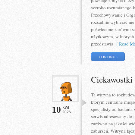
powstaje z myślą o czy
szeroko rozumianego k
Przechowywanie i Organ
rozsądnie wybierać me
poświęcone zarówno sal
użytkowym, w których w
przedstawia
[ Read Mo
CONTINUE
Ciekawostki
Ta witryna to rozbudo
którym centralne miejs
10
KWI
specjalisty od badania 
2026
serwis adresowany do o
zarówno na jakości wi
zaburzeń. Witryna łącz