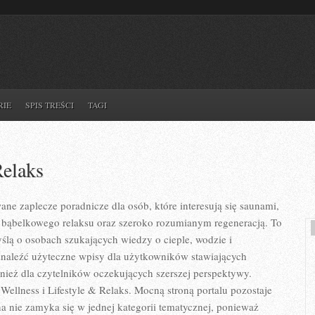
RIE
SPIS TREŚCI
TAGI
Relaks
ane zaplecze poradnicze dla osób, które interesują się saunami,
ą bąbelkowego relaksu oraz szeroko rozumianym regeneracją. To
ślą o osobach szukających wiedzy o cieple, wodzie i
znaleźć użyteczne wpisy dla użytkowników stawiających
wnież dla czytelników oczekujących szerszej perspektywy.
llness i Lifestyle & Relaks. Mocną stroną portalu pozostaje
na nie zamyka się w jednej kategorii tematycznej, ponieważ