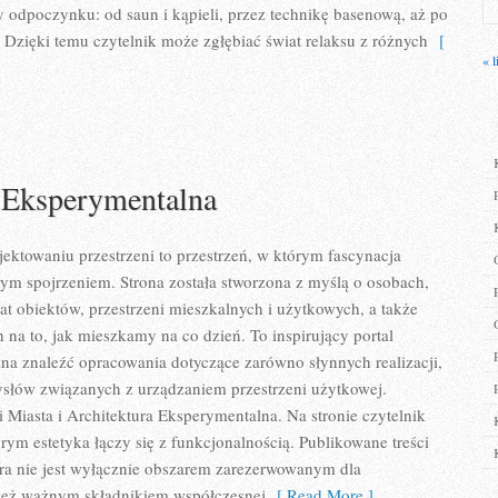
 odpoczynku: od saun i kąpieli, przez technikę basenową, aż po
Dzięki temu czytelnik może zgłębiać świat relaksu z różnych
[
« l
a Eksperymentalna
ektowaniu przestrzeni to przestrzeń, w którym fascynacja
nym spojrzeniem. Strona została stworzona z myślą o osobach,
iat obiektów, przestrzeni mieszkalnych i użytkowych, a także
 na to, jak mieszkamy na co dzień. To inspirujący portal
a znaleźć opracowania dotyczące zarówno słynnych realizacji,
ysłów związanych z urządzaniem przestrzeni użytkowej.
 Miasta i Architektura Eksperymentalna. Na stronie czytelnik
órym estetyka łączy się z funkcjonalnością. Publikowane treści
ura nie jest wyłącznie obszarem zarezerwowanym dla
nież ważnym składnikiem współczesnej
[ Read More ]