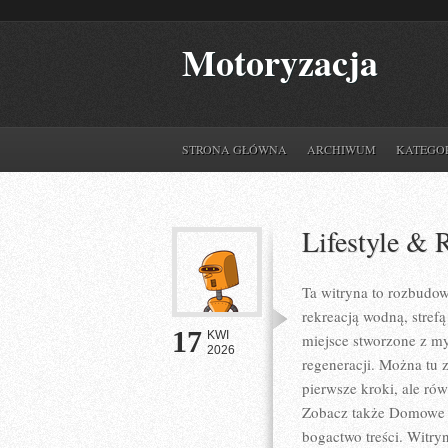
Motoryzacja
STRONA GŁÓWNA
ARCHIWUM
KATEGO
Lifestyle & 
Ta witryna to rozbudow
rekreacją wodną, stref
17
KWI
miejsce stworzone z my
2026
regeneracji. Można tu 
pierwsze kroki, ale ró
Zobacz także Domowe We
bogactwo treści. Witry