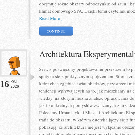
obejmuje różne obszary odpoczynku: od saun i kąp
klimat domowego SPA. Dzięki temu czytelnik może
Read More ]
CONTINUE
Architektura Eksperymental
Serwis poświęcony projektowaniu przestrzeni to p
spotyka się z praktycznym spojrzeniem. Strona zos
16
KWI
które chcą zgłębiać świat obiektów, przestrzeni m
2026
tendencji wpływających na to, jak mieszkamy na co
wiedzy, na którym można znaleźć opracowania dot
jak i konkretnych pomysłów związanych z urządza
Polecamy Urbanistyka i Miasta i Architektura Eksp
trafia do obszaru, w którym estetyka łączy się z f
pokazują, że architektura nie jest wyłącznie obs
projektantów, ale również ważnym składnikiem ws