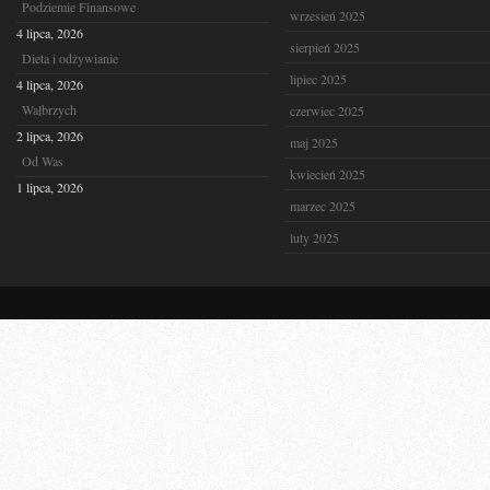
Podziemie Finansowe
wrzesień 2025
4 lipca, 2026
sierpień 2025
Dieta i odżywianie
lipiec 2025
4 lipca, 2026
Wałbrzych
czerwiec 2025
2 lipca, 2026
maj 2025
Od Was
kwiecień 2025
1 lipca, 2026
marzec 2025
luty 2025