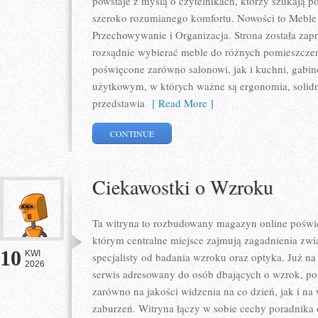
powstaje z myślą o czytelnikach, którzy szukają p
szeroko rozumianego komfortu. Nowości to Meble 
Przechowywanie i Organizacja. Strona została zapr
rozsądnie wybierać meble do różnych pomieszczeń
poświęcone zarówno salonowi, jak i kuchni, gabin
użytkowym, w których ważne są ergonomia, solidno
przedstawia
[ Read More ]
CONTINUE
Ciekawostki o Wzroku
Ta witryna to rozbudowany magazyn online poświę
którym centralne miejsce zajmują zagadnienia zwią
10
KWI
specjalisty od badania wzroku oraz optyka. Już na 
2026
serwis adresowany do osób dbających o wzrok, pon
zarówno na jakości widzenia na co dzień, jak i 
zaburzeń. Witryna łączy w sobie cechy poradnika 