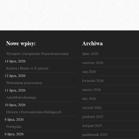
Nowe wpisy:
Archiwa
Wynajem i Zarządzanie Nieruchomościami
lipiec 2026
14 lipca, 2026
czerwiec 2026
Kariera i Biznes w E-sporcie
maj 2026
12 lipca, 2026
kwiecień 2026
Wolontariat pracowniczy
marzec 2026
11 lipca, 2026
AutoMotivebearings
luty 2026
10 lipca, 2026
styczeń 2026
Historie i Doświadczenia Budujących
grudzień 2025
8 lipca, 2026
listopad 2025
Portugalia
6 lipca, 2026
październik 2025