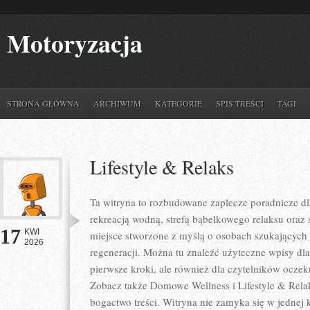
Motoryzacja
STRONA GŁÓWNA
ARCHIWUM
KATEGORIE
SPIS TREŚCI
TAGI
Lifestyle & Relaks
Ta witryna to rozbudowane zaplecze poradnicze dla
rekreacją wodną, strefą bąbelkowego relaksu oraz
17
KWI
miejsce stworzone z myślą o osobach szukających 
2026
regeneracji. Można tu znaleźć użyteczne wpisy d
pierwsze kroki, ale również dla czytelników oczek
Zobacz także Domowe Wellness i Lifestyle & Relak
bogactwo treści. Witryna nie zamyka się w jednej 