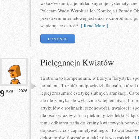
wskazówkami, a jej układ sugeruje systematyczne
Polecam Wady Wzroku i Ich Korekcja i Porady Okul
przestrzeni internetowej jest duża różnorodność p
wspierające ostrość
[ Read More ]
CONTINUE
Pielęgnacja Kwiatów
Ta strona to kompendium, w którym florystyka spo
poradami. To zbiór podpowiedzi dla osób, które ko
9
2026
KWI
lepiej zrozumieć estetykę ślubnych aranżacji. Cało
ale nie zamyka się wyłącznie w tej tematyce, bo p
artykułów o roślinach, sezonowości, trwałości i 
dla osób wrażliwych na piękno, gdzie lekkość łącz
temu odbiorca trafia do krainy kwiatowych pomys
dopasować coś zapamiętywalnego. To wartościowy 
dekoratorów, florystów, a także dla wszystkich,
[ R