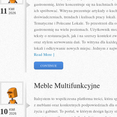
gastronomię, które koncentruje się na kuchniach ś
11
KWI
ich spróbować. Witryna prezentuje artykuły o kuch
2026
doświadczeniach, trendach i kulisach pracy lokali
Tematyczne i Polecane Lokale. To przestrzeń dla 
gastronomię na wielu poziomach. Użytkownik może
teksty o restauracjach, jak i na szerszy kontekst 
oraz stylem serwowania dań. To witryna dla każdeg
lokali i odkrywanie nowych miejsc. Jednym z najwa
Read More ]
CONTINUE
Meble Multifunkcyjne
Italsystem to współczesna platforma treści, która s
z meblami oraz konkretnych podpowiedziach dla o
10
KWI
życia i gabinet. To portal, w którym design łączy s
2026