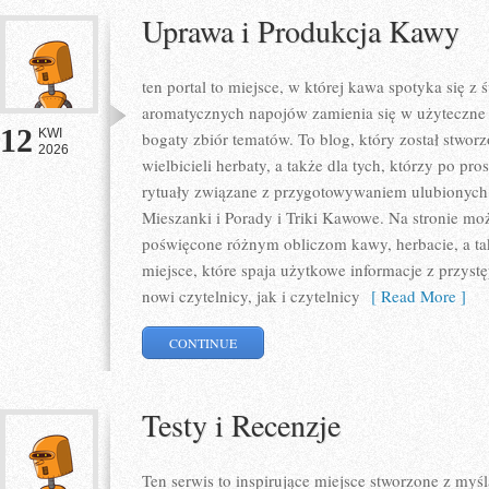
Uprawa i Produkcja Kawy
ten portal to miejsce, w której kawa spotyka się z
aromatycznych napojów zamienia się w użyteczne w
12
KWI
bogaty zbiór tematów. To blog, który został stwor
2026
wielbicieli herbaty, a także dla tych, którzy po pr
rytuały związane z przygotowywaniem ulubionych
Mieszanki i Porady i Triki Kawowe. Na stronie m
poświęcone różnym obliczom kawy, herbacie, a takż
miejsce, które spaja użytkowe informacje z przys
nowi czytelnicy, jak i czytelnicy
[ Read More ]
CONTINUE
Testy i Recenzje
Ten serwis to inspirujące miejsce stworzone z my