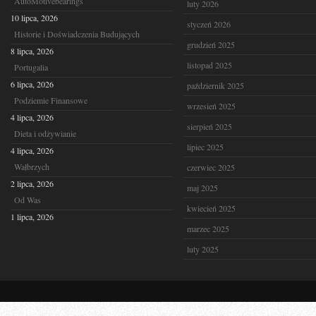
AutoMotivebearings
luty 2026
10 lipca, 2026
styczeń 2026
Historie i Doświadczenia Budujących
grudzień 2025
8 lipca, 2026
listopad 2025
Portugalia
6 lipca, 2026
październik 2025
Podziemie Finansowe
wrzesień 2025
4 lipca, 2026
sierpień 2025
Dieta i odżywianie
lipiec 2025
4 lipca, 2026
Wałbrzych
czerwiec 2025
2 lipca, 2026
maj 2025
Od Was
kwiecień 2025
1 lipca, 2026
marzec 2025
luty 2025