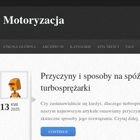
Motoryzacja
STRONA GŁÓWNA
ARCHIWUM
KATEGORIE
SPIS TREŚCI
TAGI
Przyczyny i sposoby na spóź
turbosprężarki
Czy zastanawialiście się kiedyś, dlaczego turbos
13
KWI
2025
naszym najnowszym artykule omawiamy przyczyny
skuteczne sposoby jego rozwiązania. Czytaj dalej,
CONTINUE