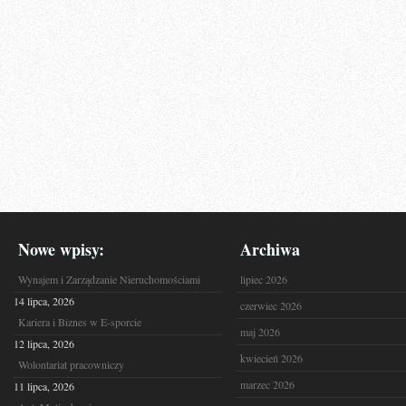
Nowe wpisy:
Archiwa
Wynajem i Zarządzanie Nieruchomościami
lipiec 2026
14 lipca, 2026
czerwiec 2026
Kariera i Biznes w E-sporcie
maj 2026
12 lipca, 2026
kwiecień 2026
Wolontariat pracowniczy
marzec 2026
11 lipca, 2026