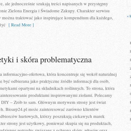
 ale jednocześnie szukają treści napisanych w przystępny
onie Zielona Energia i Świadome Zakupy. Charakter serwisu
« l
w można traktować jako inspirujące kompendium dla każdego,
 żyć
[ Read More ]
yki i skóra problematyczna
a informacyjno-ofertowa, która koncentruje się wokół naturalnej
że być odbierana jako praktyczne źródło informacji dla osób,
smetykami opartymi na składnikach roślinnych. To strona, która
zainteresowanie produktami inspirowanymi ziołami. Polecamy
i DIY – Zrób to sam. Głównym motywem strony jest świat
h. Bioarp24.pl może zainteresować zarówno klientów
 odbiorców hurtowych, którzy poszukują ciekawych marek
er strony jest użytkowy, ponieważ skupia się na produktach,
codzienne potrzeby związane z ochroną skóry, włosów oraz