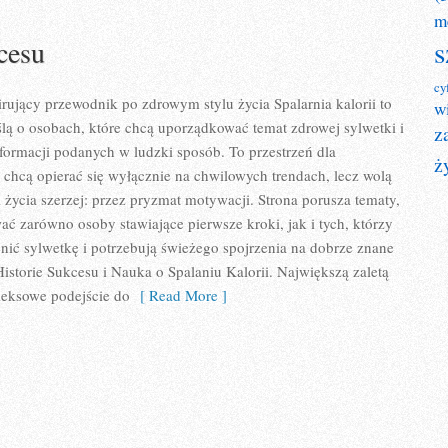
m
s
cesu
cy
pirujący przewodnik po zdrowym stylu życia Spalarnia kalorii to
w
lą o osobach, które chcą uporządkować temat zdrowej sylwetki i
z
formacji podanych w ludzki sposób. To przestrzeń dla
ż
e chcą opierać się wyłącznie na chwilowych trendach, lecz wolą
l życia szerzej: przez pryzmat motywacji. Strona porusza tematy,
ać zarówno osoby stawiające pierwsze kroki, jak i tych, którzy
ić sylwetkę i potrzebują świeżego spojrzenia na dobrze znane
istorie Sukcesu i Nauka o Spalaniu Kalorii. Największą zaletą
leksowe podejście do
[ Read More ]