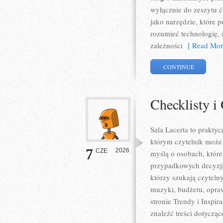
wyłącznie do zeszytu 
jako narzędzie, które 
rozumieć technologię,
zależności
[ Read Mor
CONTINUE
Checklisty i
Sala Lacerta to prakt
którym czytelnik może 
7
2026
CZE
myślą o osobach, któr
przypadkowych decyzji,
którzy szukają czyteln
muzyki, budżetu, opra
stronie Trendy i Inspir
znaleźć treści dotyczą