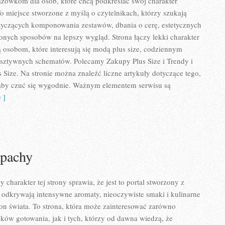
zówkom dla osób, które chcą podkreślać swój charakter
To miejsce stworzone z myślą o czytelnikach, którzy szukają
tyczących komponowania zestawów, dbania o cerę, estetycznych
zonych sposobów na lepszy wygląd. Strona łączy lekki charakter
ą osobom, które interesują się modą plus size, codziennym
 sztywnych schematów. Polecamy Zakupy Plus Size i Trendy i
Size. Na stronie można znaleźć liczne artykuły dotyczące tego,
, aby czuć się wygodnie. Ważnym elementem serwisu są
 ]
apachy
charakter tej strony sprawia, że jest to portal stworzony z
 odkrywają intensywne aromaty, nieoczywiste smaki i kulinarne
tron świata. To strona, która może zainteresować zarówno
ków gotowania, jak i tych, którzy od dawna wiedzą, że