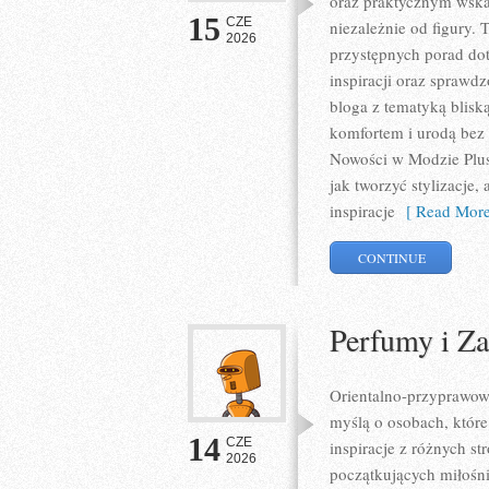
oraz praktycznym wska
15
CZE
niezależnie od figury. 
2026
przystępnych porad do
inspiracji oraz sprawd
bloga z tematyką blisk
komfortem i urodą bez
Nowości w Modzie Plus 
jak tworzyć stylizacje
inspiracje
[ Read More
CONTINUE
Perfumy i Z
Orientalno-przyprawowy 
myślą o osobach, które
14
CZE
inspiracje z różnych s
2026
początkujących miłośni