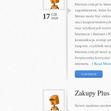
Internat.com.pl to int
zagadnieniom, które k
17
CZE
Strona może być ciekaw
2026
sieci bezprzewodowych
oraz użytkowych rozwią
Internecie i Internet 
komunikacja zostaje p
żargonu, czytelnik moż
Internat.com.pl może p
bezpieczniej korzystać
internetu.
[ Read More
CONTINUE
Zakupy Plus
Serwis modowo-urodowy