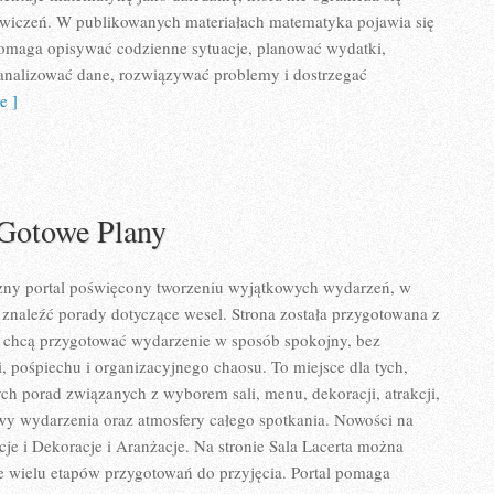
ćwiczeń. W publikowanych materiałach matematyka pojawia się
pomaga opisywać codzienne sytuacje, planować wydatki,
 analizować dane, rozwiązywać problemy i dostrzegać
e ]
 Gotowe Plany
yczny portal poświęcony tworzeniu wyjątkowych wydarzeń, w
znaleźć porady dotyczące wesel. Strona została przygotowana z
e chcą przygotować wydarzenie w sposób spokojny, bez
 pośpiechu i organizacyjnego chaosu. To miejsce dla tych,
ych porad związanych z wyborem sali, menu, dekoracji, atrakcji,
wy wydarzenia oraz atmosfery całego spotkania. Nowości na
acje i Dekoracje i Aranżacje. Na stronie Sala Lacerta można
ce wielu etapów przygotowań do przyjęcia. Portal pomaga