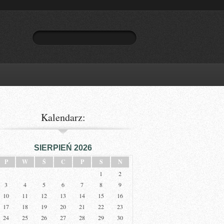
Kalendarz:
SIERPIEŃ 2026
P
W
Ś
C
P
S
N
1
2
3
4
5
6
7
8
9
10
11
12
13
14
15
16
17
18
19
20
21
22
23
24
25
26
27
28
29
30