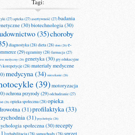
Tagi:
badania
tyki
(27)
apteka
(27)
asertywność
(27)
enetyczne
(30)
biotechnologia
(30)
udownictwo
(35)
choroby
35)
e-
diagnostyka
(28)
dieta
(28)
dom
(26)
ommerce
(29)
egzaminy
(28)
farmacja
(27)
genetyka
(30)
gry edukacyjne
ness medyczny
(26)
materiały medyczne
korepetycje
(28)
7)
medycyna
(34)
30)
mieszkanie
(26)
otocykle
(39)
motoryzacja
30)
ochrona przyrody
(29)
odchudzanie
(27)
opieka
opieka społeczna
(28)
ród
(26)
profilaktyka
(33)
drowotna
(31)
rzychodnia
(31)
psychologia
(26)
recepty
sychologia społeczna
(30)
31)
sprzęt
rehabilitacja
(28)
samochody
(28)