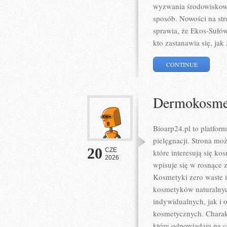
wyzwania środowiskowe,
sposób. Nowości na str
sprawia, że Ekos-Sułó
kto zastanawia się, jak
CONTINUE
Dermokosmet
Bioarp24.pl to platform
pielęgnacji. Strona mo
20
CZE
które interesują się ko
2026
wpisuje się w rosnące 
Kosmetyki zero waste 
kosmetyków naturalnyc
indywidualnych, jak i
kosmetycznych. Charakt
które odpowiadają na 