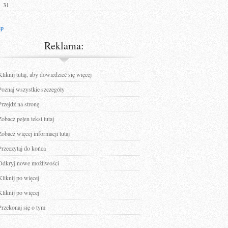
31
ip
Reklama:
Kliknij tutaj, aby dowiedzieć się więcej
Poznaj wszystkie szczegóły
Przejdź na stronę
Zobacz pełen tekst tutaj
Zobacz więcej informacji tutaj
Przeczytaj do końca
Odkryj nowe możliwości
Kliknij po więcej
Kliknij po więcej
Przekonaj się o tym