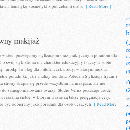
estawia tematykę kosmetyki z potrzebami osób,
[ Read More ]
an
g
b
ywny makijaż
(
c
ce w sieci poświęcony stylizacjom oraz praktycznym poradom dla
fit
ć o swój styl. Strona ma charakter edukacyjny i łączy w sobie
(2
ą i urodą. To blog dla miłośniczek urody, w którym można
(
ne poradniki, jak i analizy trendów. Polecam Stylizacja fryzur i
m
 strony skupia się przede wszystkim na makijażu, ale nie
(
e do samego malowania twarzy. Studio Veriss pokazuje urodę
yrażania siebie, w którym ważne są także pielęgnacja cery.
og
że być odbierany jako poradnik dla osób uczących
[ Read More
z
p
p
(