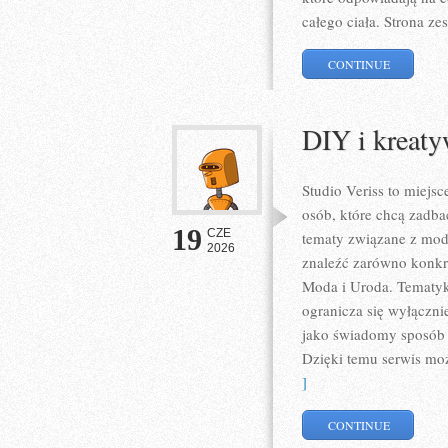
całego ciała. Strona z
CONTINUE
DIY i kreat
Studio Veriss to miejs
osób, które chcą zadba
19
CZE
tematy związane z mod
2026
znaleźć zarówno konkret
Moda i Uroda. Tematyka
ogranicza się wyłączni
jako świadomy sposób w
Dzięki temu serwis mo
]
CONTINUE