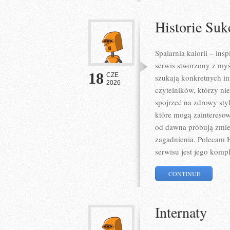
Historie Suk
Spalarnia kalorii – ins
serwis stworzony z myś
18
CZE
szukają konkretnych in
2026
czytelników, którzy ni
spojrzeć na zdrowy sty
które mogą zainteresow
od dawna próbują zmien
zagadnienia. Polecam H
serwisu jest jego komp
CONTINUE
Internaty