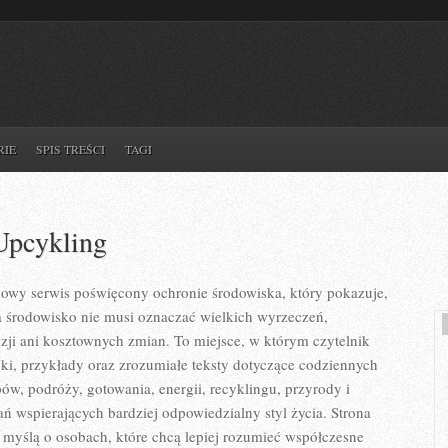
RIE
SPIS TREŚCI
TAGI
Upcykling
iowy serwis poświęcony ochronie środowiska, który pokazuje,
a środowisko nie musi oznaczać wielkich wyrzeczeń,
ji ani kosztownych zmian. To miejsce, w którym czytelnik
i, przykłady oraz zrozumiałe teksty dotyczące codziennych
, podróży, gotowania, energii, recyklingu, przyrody i
 wspierających bardziej odpowiedzialny styl życia. Strona
 myślą o osobach, które chcą lepiej rozumieć współczesne