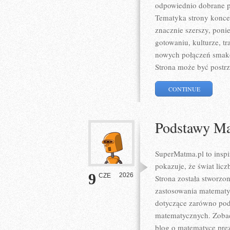
odpowiednio dobrane pr
Tematyka strony koncent
znacznie szerszy, poni
gotowaniu, kulturze, 
nowych połączeń smako
Strona może być postrz
CONTINUE
Podstawy Ma
SuperMatma.pl to inspi
pokazuje, że świat lic
9
2026
CZE
Strona została stworzo
zastosowania matematy
dotyczące zarówno pod
matematycznych. Zobac
blog o matematyce prez