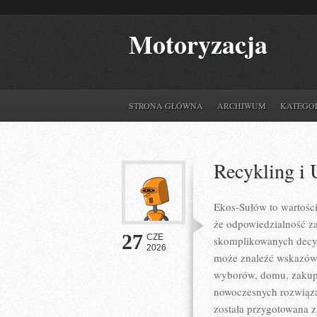
Motoryzacja
STRONA GŁÓWNA
ARCHIWUM
KATEGO
Recykling i 
Ekos-Sułów to wartośc
że odpowiedzialność z
27
CZE
skomplikowanych decyz
2026
może znaleźć wskazówk
wyborów, domu, zakupów
nowoczesnych rozwiązań
została przygotowana z