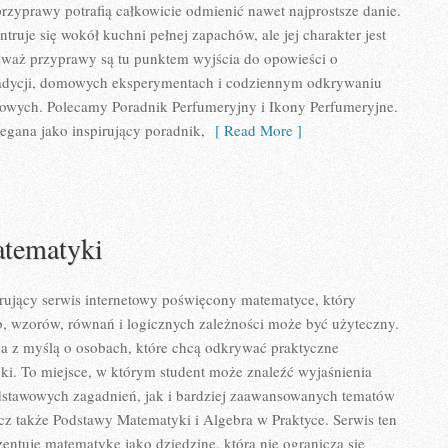
zyprawy potrafią całkowicie odmienić nawet najprostsze danie.
ruje się wokół kuchni pełnej zapachów, ale jej charakter jest
eważ przyprawy są tu punktem wyjścia do opowieści o
tradycji, domowych eksperymentach i codziennym odkrywaniu
wych. Polecamy Poradnik Perfumeryjny i Ikony Perfumeryjne.
egana jako inspirujący poradnik,
[ Read More ]
tematyki
rujący serwis internetowy poświęcony matematyce, który
zb, wzorów, równań i logicznych zależności może być użyteczny.
na z myślą o osobach, które chcą odkrywać praktyczne
ki. To miejsce, w którym student może znaleźć wyjaśnienia
stawowych zagadnień, jak i bardziej zaawansowanych tematów
z także Podstawy Matematyki i Algebra w Praktyce. Serwis ten
entuje matematykę jako dziedzinę, która nie ogranicza się