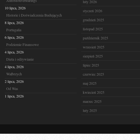
AutoMotivebearings
luty 2026
10 lipca, 2026
styczeń 2026
Historie i Doświadczenia Budujących
grudzień 2025
8 lipca, 2026
listopad 2025
Portugalia
6 lipca, 2026
październik 2025
Podziemie Finansowe
wrzesień 2025
4 lipca, 2026
sierpień 2025
Dieta i odżywianie
lipiec 2025
4 lipca, 2026
Wałbrzych
czerwiec 2025
2 lipca, 2026
maj 2025
Od Was
kwiecień 2025
1 lipca, 2026
marzec 2025
luty 2025