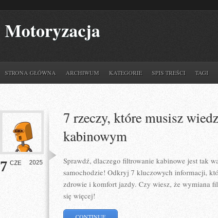
Motoryzacja
STRONA GŁÓWNA
ARCHIWUM
KATEGORIE
SPIS TREŚCI
TAGI
7 rzeczy, które musisz wiedz
kabinowym
Sprawdź, dlaczego filtrowanie kabinowe jest tak w
7
2025
CZE
samochodzie! Odkryj 7 kluczowych informacji, kt
zdrowie i komfort jazdy. Czy wiesz, że wymiana f
się więcej!
CONTINUE