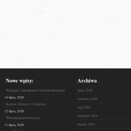
Nowe wpisy:
Archiwa
Wynajem i Zarządzanie Nieruchomościami
lipiec 2026
14 lipca, 2026
czerwiec 2026
Kariera i Biznes w E-sporcie
maj 2026
12 lipca, 2026
kwiecień 2026
Wolontariat pracowniczy
marzec 2026
11 lipca, 2026