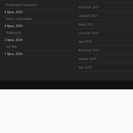
Podziemie Finansowe
wrzesień 2025
4 lipca, 2026
sierpień 2025
Dieta i odżywianie
lipiec 2025
4 lipca, 2026
Wałbrzych
czerwiec 2025
2 lipca, 2026
maj 2025
Od Was
kwiecień 2025
1 lipca, 2026
marzec 2025
luty 2025