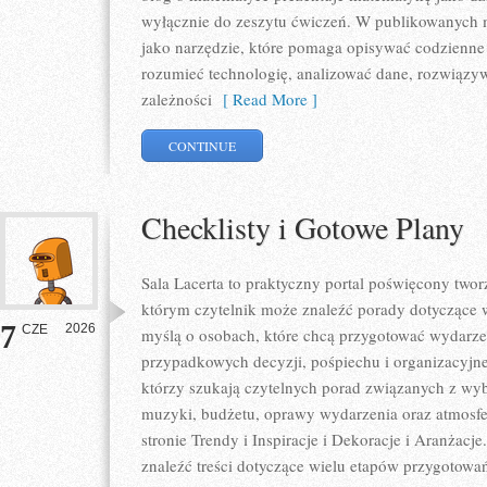
wyłącznie do zeszytu ćwiczeń. W publikowanych m
jako narzędzie, które pomaga opisywać codzienne 
rozumieć technologię, analizować dane, rozwiązy
zależności
[ Read More ]
CONTINUE
Checklisty i Gotowe Plany
Sala Lacerta to praktyczny portal poświęcony tw
którym czytelnik może znaleźć porady dotyczące w
7
2026
CZE
myślą o osobach, które chcą przygotować wydarze
przypadkowych decyzji, pośpiechu i organizacyjne
którzy szukają czytelnych porad związanych z wybo
muzyki, budżetu, oprawy wydarzenia oraz atmosfe
stronie Trendy i Inspiracje i Dekoracje i Aranżacj
znaleźć treści dotyczące wielu etapów przygotowa