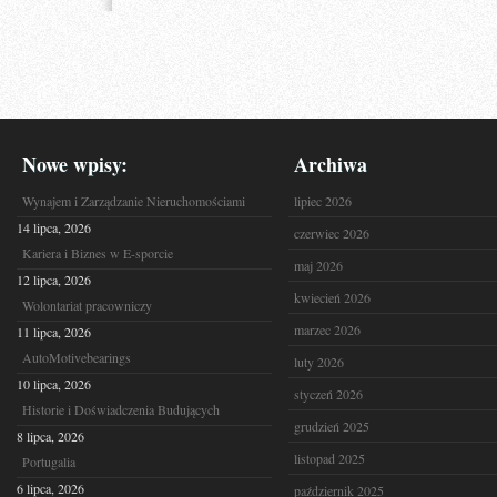
Nowe wpisy:
Archiwa
Wynajem i Zarządzanie Nieruchomościami
lipiec 2026
14 lipca, 2026
czerwiec 2026
Kariera i Biznes w E-sporcie
maj 2026
12 lipca, 2026
kwiecień 2026
Wolontariat pracowniczy
marzec 2026
11 lipca, 2026
AutoMotivebearings
luty 2026
10 lipca, 2026
styczeń 2026
Historie i Doświadczenia Budujących
grudzień 2025
8 lipca, 2026
listopad 2025
Portugalia
6 lipca, 2026
październik 2025