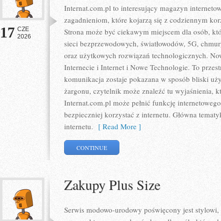
Internat.com.pl to interesujący magazyn internet
zagadnieniom, które kojarzą się z codziennym ko
17
CZE
Strona może być ciekawym miejscem dla osób, któr
2026
sieci bezprzewodowych, światłowodów, 5G, chmury
oraz użytkowych rozwiązań technologicznych. Nowo
Internecie i Internet i Nowe Technologie. To prze
komunikacja zostaje pokazana w sposób bliski uż
żargonu, czytelnik może znaleźć tu wyjaśnienia, 
Internat.com.pl może pełnić funkcję internetoweg
bezpieczniej korzystać z internetu. Główna tematy
internetu.
[ Read More ]
CONTINUE
Zakupy Plus Size
Serwis modowo-urodowy poświęcony jest stylowi,