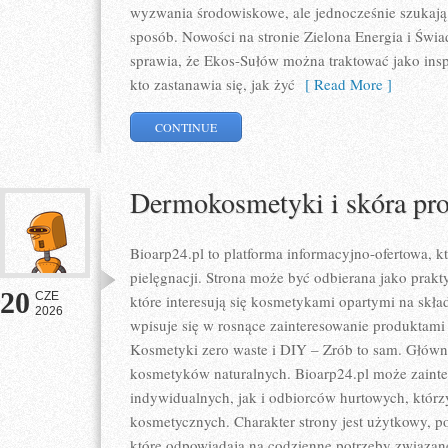
wyzwania środowiskowe, ale jednocześnie szukają 
sposób. Nowości na stronie Zielona Energia i Świ
sprawia, że Ekos-Sułów można traktować jako ins
kto zastanawia się, jak żyć
[ Read More ]
CONTINUE
Dermokosmetyki i skóra pr
Bioarp24.pl to platforma informacyjno-ofertowa, kt
pielęgnacji. Strona może być odbierana jako prakty
20
CZE
które interesują się kosmetykami opartymi na skład
2026
wpisuje się w rosnące zainteresowanie produktami
Kosmetyki zero waste i DIY – Zrób to sam. Głów
kosmetyków naturalnych. Bioarp24.pl może zaint
indywidualnych, jak i odbiorców hurtowych, któr
kosmetycznych. Charakter strony jest użytkowy, p
które odpowiadają na codzienne potrzeby związan