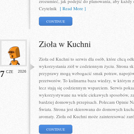
zrozumieć, jak podejść do planowania, aby każdy e
Czytelnik
[ Read More ]
CONTINUE
Zioła w Kuchni
Zioła od Kuchni to serwis dla osób, które chcą 
wykorzystania ziół w codziennym życiu. Strona sku
7
2026
CZE
przyprawy mogą wzbogacić smak potraw, napojów
przetworów. To kulinarna baza wiedzy, w którym z
lecz stają się codziennym wsparciem. Serwis poka
wykorzystywane na wiele ciekawych sposobów, zar
bardziej domowych przepisach. Polecam Opinie N
Świata. Strona jest skierowana do domowych kuch
aromaty. Zioła od Kuchni może zainteresować zar
CONTINUE