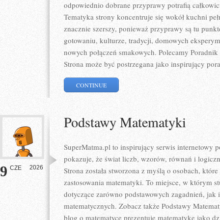
odpowiednio dobrane przyprawy potrafią całkowici
Tematyka strony koncentruje się wokół kuchni pełne
znacznie szerszy, ponieważ przyprawy są tu punk
gotowaniu, kulturze, tradycji, domowych eksper
nowych połączeń smakowych. Polecamy Poradnik P
Strona może być postrzegana jako inspirujący por
CONTINUE
Podstawy Matematyki
SuperMatma.pl to inspirujący serwis internetowy 
pokazuje, że świat liczb, wzorów, równań i logicz
9
2026
CZE
Strona została stworzona z myślą o osobach, któr
zastosowania matematyki. To miejsce, w którym s
dotyczące zarówno podstawowych zagadnień, jak 
matematycznych. Zobacz także Podstawy Matematyk
blog o matematyce prezentuje matematykę jako dzie