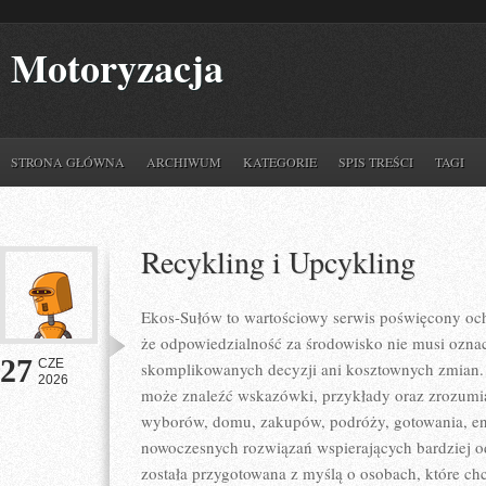
Motoryzacja
STRONA GŁÓWNA
ARCHIWUM
KATEGORIE
SPIS TREŚCI
TAGI
Recykling i Upcykling
Ekos-Sułów to wartościowy serwis poświęcony och
że odpowiedzialność za środowisko nie musi ozna
27
CZE
skomplikowanych decyzji ani kosztownych zmian. 
2026
może znaleźć wskazówki, przykłady oraz zrozumia
wyborów, domu, zakupów, podróży, gotowania, ener
nowoczesnych rozwiązań wspierających bardziej od
została przygotowana z myślą o osobach, które ch