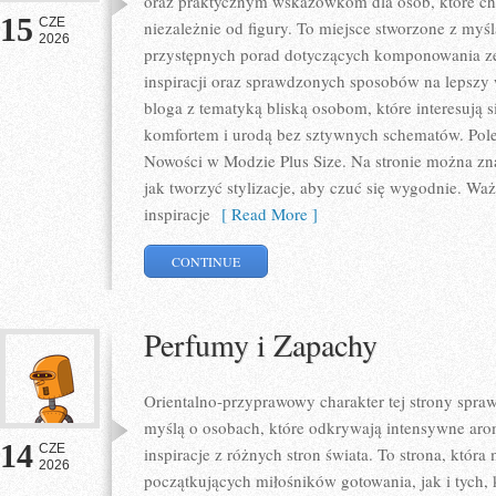
oraz praktycznym wskazówkom dla osób, które chc
15
CZE
niezależnie od figury. To miejsce stworzone z myśl
2026
przystępnych porad dotyczących komponowania zes
inspiracji oraz sprawdzonych sposobów na lepszy w
bloga z tematyką bliską osobom, które interesują 
komfortem i urodą bez sztywnych schematów. Pole
Nowości w Modzie Plus Size. Na stronie można zna
jak tworzyć stylizacje, aby czuć się wygodnie. W
inspiracje
[ Read More ]
CONTINUE
Perfumy i Zapachy
Orientalno-przyprawowy charakter tej strony sprawi
myślą o osobach, które odkrywają intensywne arom
14
CZE
inspiracje z różnych stron świata. To strona, któr
2026
początkujących miłośników gotowania, jak i tych,